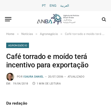
PT
ENG
العربية
»
»
»
Home
Notícias
Agronegócio
Café torrado e moído terá incentivo para exportação
AGRONEGÓCIO
Café torrado e moído terá
incentivo para exportação
POR
ISAURA DANIEL
20/07/2006
ATUALIZADO
EM:
19/04/2018
1 MIN DE LEITURA
Da redação