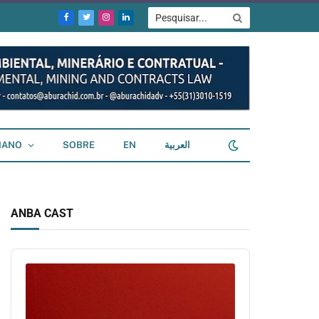
Facebook
Twitter
Instagram
LinkedIn
IANO
SOBRE
EN
العربية
ANBA CAST
Audio
Player