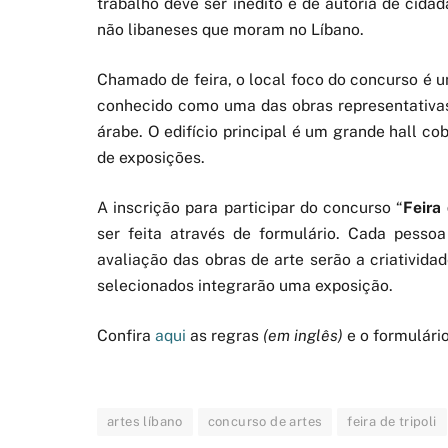
trabalho deve ser inédito e de autoria de cida
não libaneses que moram no Líbano.
Chamado de feira, o local foco do concurso é 
conhecido como uma das obras representativas
árabe. O edifício principal é um grande hall c
de exposições.
A inscrição para participar do concurso “
Feira
ser feita através de formulário. Cada pesso
avaliação das obras de arte serão a criativida
selecionados integrarão uma exposição.
Confira
aqui
as regras
(em inglês)
e o formulário
artes líbano
concurso de artes
feira de tripoli