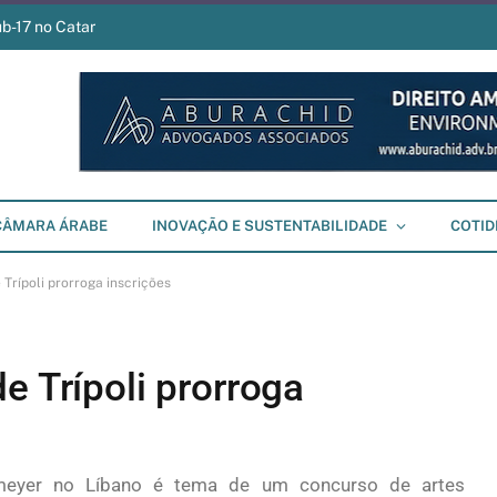
ub-17 no Catar
CÂMARA ÁRABE
INOVAÇÃO E SUSTENTABILIDADE
COTID
Trípoli prorroga inscrições
e Trípoli prorroga
meyer no Líbano é tema de um concurso de artes