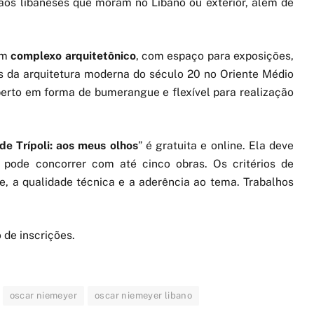
dãos libaneses que moram no Líbano ou exterior, além de
um
complexo arquitetônico
, com espaço para exposições,
 da arquitetura moderna do século 20 no Oriente Médio
oberto em forma de bumerangue e flexível para realização
 de Trípoli: aos meus olhos
” é gratuita e online. Ela deve
a pode concorrer com até cinco obras. Os critérios de
de, a qualidade técnica e a aderência ao tema. Trabalhos
 de inscrições.
oscar niemeyer
oscar niemeyer libano