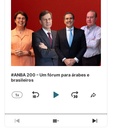
#ANBA 200 – Um fórum para árabes e
brasileiros
1
X
SKIP
PLAY
JUMP
CHANGE
COMPARTILH
PLAYBACK
ESSE
BACKWARD
PAUSE
FORWARD
RATE
EPISÓDIO
PREVIOUS
SHOW
NEXT
EPISODE
EPISODES
EPISODE
LIST