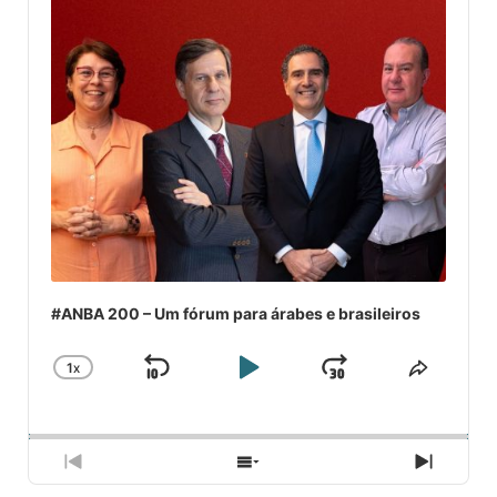
#ANBA 200 – Um fórum para árabes e brasileiros
1
X
SKIP
PLAY
JUMP
CHANGE
COMPA
PLAYBACK
ESSE
BACKWARD
PAUSE
FORWARD
RATE
EPISÓ
PREVIOUS
SHOW
NEXT
EPISODE
EPISODES
EPISO