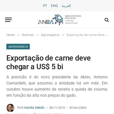
PT
ENG
العربية
»
»
»
Home
Notícias
Agronegócio
Exportação de carne deve chegar a US$ 5 bi
AGRONEGÓCIO
Exportação de carne deve
chegar a US$ 5 bi
A previsão é do novo presidente da Abiec, Antonio
Camardelli, que assumiu a entidade há um mês. Em
outubro houve aumento de receita e queda de volume,
em função da alta nos preços do gado.
POR
ISAURA DANIEL
08/11/2010
ATUALIZADO