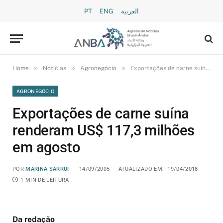
PT
ENG
العربية
»
»
»
Home
Notícias
Agronegócio
Exportações de carne suína renderam US$ 117,3 milhões em agosto
AGRONEGÓCIO
Exportações de carne suína
renderam US$ 117,3 milhões
em agosto
POR
MARINA SARRUF
14/09/2005
ATUALIZADO EM:
19/04/2018
1 MIN DE LEITURA
Da redação