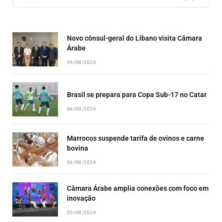
PREVIOUS
SHOW
NEXT
EPISODE
EPISODES
EPISO
LIST
Novo cônsul-geral do Líbano visita Câmara
Árabe
06/08/2026
Brasil se prepara para Copa Sub-17 no Catar
06/08/2026
Marrocos suspende tarifa de ovinos e carne
bovina
06/08/2026
Câmara Árabe amplia conexões com foco em
inovação
05/08/2026