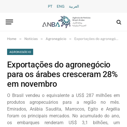
PT
ENG
العربية
»
»
»
Home
Notícias
Agronegócio
Exportações do agronegócio para os árabes cresceram 28% em novembro
AGRONEGÓCIO
Exportações do agronegócio
para os árabes cresceram 28%
em novembro
O Brasil vendeu o equivalente a US$ 287 milhões em
produtos agropecuários para a região no mês.
Emirados, Arábia Saudita, Marrocos, Egito e Argélia
foram os principais mercados. No acumulado do ano,
os embarques renderam US$ 3,1 bilhões, um