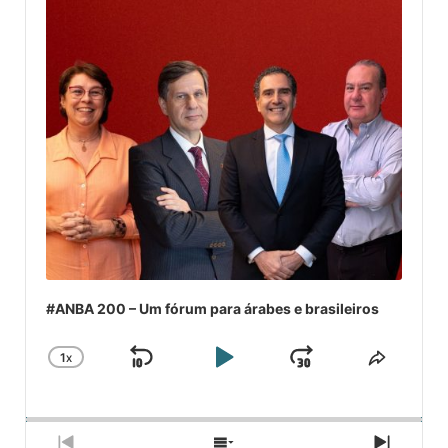
#ANBA 200 – Um fórum para árabes e brasileiros
1
X
SKIP
PLAY
JUMP
CHANGE
COMPA
PLAYBACK
ESSE
BACKWARD
PAUSE
FORWARD
RATE
EPISÓ