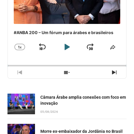
#ANBA 200 – Um fórum para árabes e brasileiros
1
X
SKIP
PLAY
JUMP
CHANGE
COMPA
PLAYBACK
ESSE
BACKWARD
PAUSE
FORWARD
RATE
EPISÓ
PREVIOUS
SHOW
NEXT
EPISODE
EPISODES
EPISO
LIST
Câmara Árabe amplia conexões com foco em
inovação
05/08/2026
Morre ex-embaixador da Jordânia no Brasil