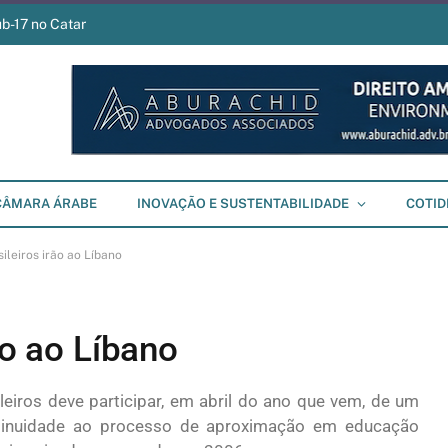
ub-17 no Catar
CÂMARA ÁRABE
INOVAÇÃO E SUSTENTABILIDADE
COTID
sileiros irão ao Líbano
ão ao Líbano
eiros deve participar, em abril do ano que vem, de um
ntinuidade ao processo de aproximação em educação