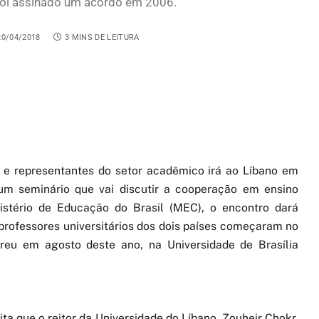
 foi assinado um acordo em 2006.
20/04/2018
3 MINS DE LEITURA
s e representantes do setor acadêmico irá ao Líbano em
 um seminário que vai discutir a cooperação em ensino
istério de Educação do Brasil (MEC), o encontro dará
rofessores universitários dos dois países começaram no
reu em agosto deste ano, na Universidade de Brasília
ita que o reitor da Universidade do Líbano, Zouheir Chokr,