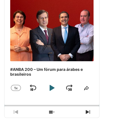
#ANBA 200 – Um fórum para árabes e
brasileiros
1
X
SKIP
PLAY
JUMP
CHANGE
COMPARTILH
PLAYBACK
ESSE
BACKWARD
PAUSE
FORWARD
RATE
EPISÓDIO
PREVIOUS
SHOW
NEXT
EPISODE
EPISODES
EPISODE
LIST