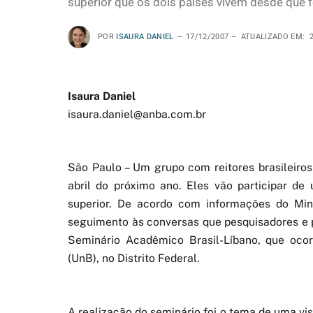
superior que os dois países vivem desde que
POR
ISAURA DANIEL
17/12/2007
ATUALIZADO EM:
Isaura Daniel
isaura.daniel@anba.com.br
São Paulo – Um grupo com reitores brasileiro
abril do próximo ano. Eles vão participar de
superior. De acordo com informações do Min
seguimento às conversas que pesquisadores e p
Seminário Acadêmico Brasil-Líbano, que ocor
(UnB), no Distrito Federal.
A realização do seminário foi o tema de uma vis