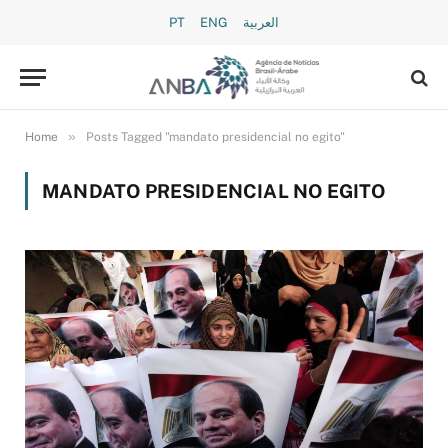
PT
ENG
العربية
»
Home
Posts Tagged "mandato presidencial no egito"
MANDATO PRESIDENCIAL NO EGITO