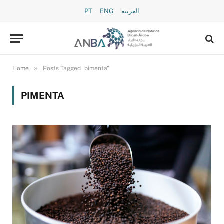
PT
ENG
العربية
»
Home
Posts Tagged "pimenta"
PIMENTA