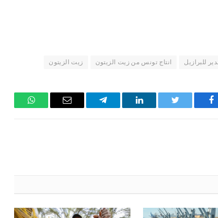
ير للبرازيل
انتاج تونس من زيت الزيتون
زيت الزيتون
فيسبوك
تويتر
لينكدإن
تيلقرام
البريد
واتساب
الإلكتروني