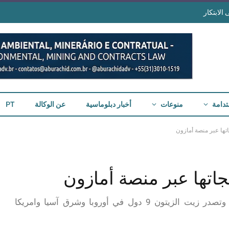
الابتكار
تدامة
منوعات
أخبار دبلوماسية
عن الوكالة
PT
اتها عبر منصة أمازون
جاتها عبر منصة أمازون
الشركة أساسها الصديقان أحمد ويحي عام 2020 وتصدر زيت الزيتون 9 دول في أوروبا وشرق آسيا وامريكا