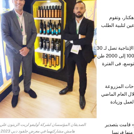
ع ان الشركة تمتلك مزارع للزيتون على مساحة 450 هكتار، وتقوم
ين لتلبية الطلب
وعن الطاقة الانتاجية لعصارة الزيتون، أوضح أن الطاقة الإنتاجية تصل لـ 30
طن من الزيتون فى اليوم، كما يتم إنتاج ما يتراوح من 1000 إلى 2000 طن
توسع، فى الفترة
احات المزروعة
لال العام الماضي
لعمل وزيادة
» قامت بتصدير
الصديقان المؤسسان لشركة أوليفو لزيت الزيتون علي
هامش مشاركتهما في معرض جلفود دبي 2023
 إلى 5 دول أوروبية منها فرنسا