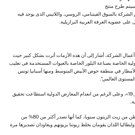
سيتم طرح منتج
لشركة بالسوق الفيتنامي، الروسي، واللاتيني الذى يوجد فيه
 على عضوية الغرفة العربية البرازيلية.
 أعمال الشركة، أشار إلى أن هذه الأزمات أثرت بشكل كبير حيث
ولية الخاصة بصناعة البلور الخاصة بالعبوات المستخدمة فى تعليب
 الأمطار في منطقة حوض الأبيض المتوسط ومنها أسبانيا تونس
 المستوى العالمي”.
وأضاف أن شركته تم افتتاحها بالتزامن مع أزمة «كوفيد_19»، وعلى الرغم من انعدام المعارض الدولية استطاعت تحقيق
ة.
وأوضح أن تونس تنتج ما يتراوح من 200 إلى 300 ألف طن من زيت الزيتون سنويا، كما أنها تصدر أكثر من 80% من
وايطاليا اللذان يقومان بخلط زيوتنا بزيوتهم ويعاودان تصديرها مرة