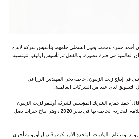
ان أحمد حمزة ومحمد يحيى الشملي حلمهما بتأسيس شركة لإنتاج
 العالمية في فترة قصيرة، وبالفعل تم تأسيس أوليفو التونسية
ئلي في إنتاج زيت الزيتون، خاصة يحي المهندس الزراعي
 التسويق لدي عدد من الشركات العالمية.
مقابلة مع وكالة الأنباء العربية البرازيلية “ANBA” قال أحمد حمزة الشريك المؤسس لشركة أوليفو لزيت الزيتون،
الشركة طرحت باكورة انتاجها من زيت الزيتون تحت العلامة التجارية الخاصة بها في يناير 2020 ، وهي نتاج خبرات تصل
وأضاف أن «أوليفو» نجحت فى التصدير لأسواق روسيا ورواندا وفيتنام والولايات المتحدة الأمريكية و5 دول أوروبية أخرى،