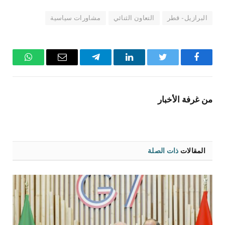
البرازيل - قطر
التعاون الثنائي
مشاورات سياسية
فيسبوك
تويتر
لينكدإن
تيلقرام
البريد
واتساب
الإلكتروني
من غرفة الأخبار
المقالات
ذات الصلة