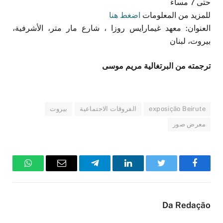
حتى 7 مساءً
للمزيد من المعلومات
اضغط هنا
العنوان: معهد غيمارايس روزا ، شارع مار متر، الأشرفية،
بيروت، لبنان
ترجمته من البرتغالية مريم موسى
exposição Beirute
الفروقات الاجتماعية
بيروت
معرض صور
فيسبوك
تويتر
لينكدإن
تيلقرام
البريد
واتساب
الإلكتروني
Da Redação