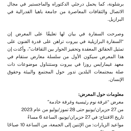
برشلونة، كما يحمل درجتَي الدكتوراه والماجستير في مجال
الاتصال والثقافات المعاصرة من جامعة باهيا الفدرالية في
البرازيل.
وصرحت السفارة في بيان لها تعليقًا على المعرض إن
“السفارة البرازيلية في بيروت تراهن على قدرة الفنون على
تمثيل الحقائق المعقدة وتحفيز الحوار بين الثقافات”، وأكدت إن
هذا المعرض سيكون الأول من سلسلة معارض ستقام في
معهد غيمارايس روزا في بيروت وستتناول موضوعات ذات
صلة بمجتمعات البلدين تدور حول المجتمع والبيئة وحقوق
الإنسان.
معلومات حول المعرض:
معرض “غرفة نوم رئيسية وغرفة خادمة”
من 27 حزيران/يونيو حتى 28 تموز/يوليو من عام 2023
تاريخ الافتتاح: في 27 حزيران/يونيو، الساعة 6 مساءً
مواعيد الزيارات: من الإثنين إلى الجمعة، من الساعة 10 صباحًا