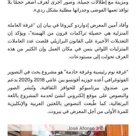
ومزينة مع إطلالات جميلة، وصور أخرى لغرف أصغر حجمًا بلا
نوافذ تعمها الفوضى وجدرانها مطلية بشكل رديء.
وأفاد أمين المعرض إدواردو كيروغا في بيان إن “غرفة العاملة
المنزلية هي حصيلة تراكمات قرون من الهيمنة”، ويؤكد إن
التعديلات الأخيرة على القانون البرازيلي قلصت عدد العاملات
المنزليات اللواتي ينمن في مكان العمل وإن الكثير من هذه
الغرف تحولت إلى مستودعات.
“غرفة نوم رئيسية وغرفة خادمة” هو مشروع بحث في التصوير
الفوتوغرافي أعده جوزيه أفونسو بين عامَي 2018 و2020 بدعم
من صندوق بيرنامبوكو للحوافز الثقافية، وتُنشر الصور
والنصوص على موقع إلكتروني أنشئ لخدمة المشروع باللغة
البرتغالية، كما طُبعت النصوص باللغتين العربية والإنكليزية
للمرة الأولى من أجل المعرض في بيروت.
©José Afonso Jr.