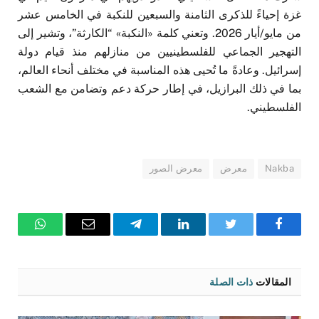
غزة إحياءً للذكرى الثامنة والسبعين للنكبة في الخامس عشر
من مايو/أيار 2026. وتعني كلمة «النكبة» “الكارثة”، وتشير إلى
التهجير الجماعي للفلسطينيين من منازلهم منذ قيام دولة
إسرائيل. وعادةً ما تُحيى هذه المناسبة في مختلف أنحاء العالم،
بما في ذلك البرازيل، في إطار حركة دعم وتضامن مع الشعب
الفلسطيني.
Nakba
معرض
معرض الصور
فيسبوك
تويتر
لينكدإن
تيلقرام
البريد
واتساب
الإلكتروني
المقالات
ذات الصلة