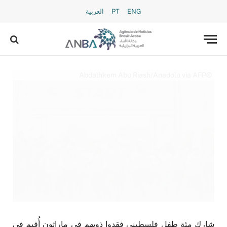
ENG
PT
العربية
©Abdalhkem Abu Riash/Anadolu via AFP
شارك مئة طفل فلسطيني فقدوا ذويهم في ماراثون أُقيم في