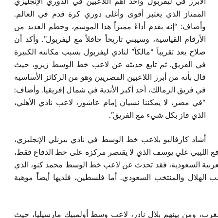
الأبرز في ليفربول وأحد أهم اللاعبين في الدوري الإنجليزي
الممتاز الذي يعتبر أقوى وأغلى دوري كرة قدم في العالم.
وأضاف: “إنه يقدم أداءً مميزاً هذا الموسم، وحطم العديد من
الأرقام القياسية، وسيبني تاريخاً حافلاً مع ليفربول”. وأكد أن
صلاح يعد تقريباً “مالكاً” لنادي ليفربول بسبب مكانته الكبيرة
في الفريق. ثم تابع حديثه عن لاعب خط الوسط زيزو، حيث
قال بأنه من أبرز اللاعبين المصريين وهو من الركائز الأساسية
في فريق الزمالك، أحد أكبر الأندية في شمال إفريقيا. وأضاف:
“في مصر، لا يمكننا نسيان إمام عاشور، لاعب نادي الأهلي،
الذي فاز بكل شيء مع الفريق”.
أشاد كارفاليو بلاعب خط الوسط في نادي بيرنلي الإنجليزي،
افع الليبي علي يوسف الذي لا يقتصر مركزه على خط الدفاع فقط،
العربية السعودية، فقد تحدث عن لاعب خط الوسط محمد كنو، الذي
الهلال والمنتخب السعودي. أما فلسطين، فلديها أيضاً موهبة
لمغرب، ومن بينهم بلال نادر، لاعب وسط أولمبيك مارسيليا، حيث