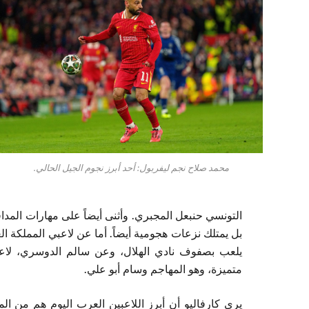
محمد صلاح نجم ليفربول: أحد أبرز نجوم الجيل الحالي.
التونسي حنبعل المجبري. وأثنى أيضاً على مهارات المد
بل يمتلك نزعات هجومية أيضاً. أما عن لاعبي المملكة 
يلعب بصفوف نادي الهلال، وعن سالم الدوسري، لاعب 
متميزة، وهو المهاجم وسام أبو علي.
يرى كارفاليو أن أبرز اللاعبين العرب اليوم هم من ا