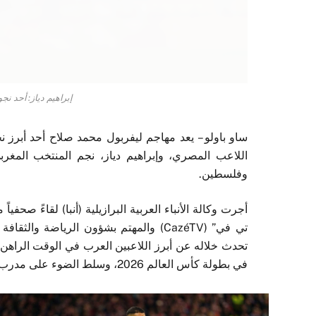
إبراهيم دياز: أحد نج
ساو باولو – يعد مهاجم ليفربول محمد صلاح أحد أبرز نجو
اللاعب المصري، وإبراهيم دياز، نجم المنتخب المغرب
وفلسطين.
أجرت وكالة الأنباء العربية البرازيلية (أنبا) لقاءً صح
تي في” (CazéTV) والمهتم بشؤون الرياضة 
تحدث خلاله عن أبرز اللاعبين العرب في الوقت الراهن. ك
في بطولة كأس العالم 2026، وسلط الضوء على مدرب عربي يفاجئ الجميع بعمله المميز.