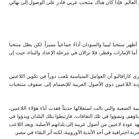
أس العالم. فإذا كان هناك منتخب عربي قادر على الوصول إلى نهائي
ر منتخبا ليبيا والسودان أداءً جماعياً مميزاً. لكن يظل منتخبا
ا الإمارات وقطر، فلا تزالان في مرحلة الإعداد والبناء، حيث إن
ى كارافاليو أن العوامل السياسية تلعب دوراً في تكوين اللاعبين
ودة اللاعبين ذوي الأصول العربية للإنضمام إلى صفوف منتخبات
الصعبة والتي نالت استقلالها حديثاً فقدت آباء هؤلاء اللاعبين،
بناؤهم، ونشؤوا في تلك الثقافات، فارتبطوا بتلك البلدان وبدؤوا في
د عودة لاعبين من أصول عربية إلى بلدانهم الأصلية. ويعد اللاعب
ربة احترافية في أحد الأندية الأوروبية، لكنه آثر البقاء في مصر.