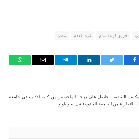
ب
فريق كرة القدم
كرة القدم
مصر
فيسبوك
تويتر
لينكدإن
تيلقرام
البريد
واتساب
الإلكتروني
كاتب الصحفية. حاصل على درجة الماجستير من كلية الآداب في جامعة
ت التجارية من الجامعة الميثودية في ساو باولو.