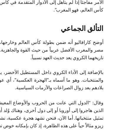
الأمر مفاجئاً إذا لم يتأهل إلى الأدوار المتقدمة في ك
كأس العالم، فهو المغرب”.
التألق الجماعي
أوضح كارافاليو أنه ضمن بطولة كأس العالم وخارجها، أظه
مصر والمغرب الأفضل عربياً من حيث القوة والجاهزية. أم
تاريخهما الكروي يعد حديث العهد نسبياً.
بالإضافة إلى الأداء الكروي داخل المستطيل الأخضر، ير
والمنتخبات. وهو ما أسماه بـ”الهجرة العكسية”، أي ع
بلادهم بعد زوال الصراعات والأزمات السياسية.
وقال: “الدول التي عانت من الحروب والأوضاع المعيشية 
الذين هاجروا إلى أوروبا أو إلى دول أخرى، وهناك وُلد أ
تمثيل منتخباتها. أما الآن، فنحن نشهد هجرة عكسية، نشه
زيزو مثالاً حياً على هذه الظاهرة، إذ كان بإمكانه خوض تج