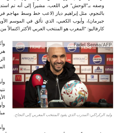
وصفه بـ”الوحش” في اللعب، مشيراً إلى أنه تم استد
بالنجوم، مثل إبراهيم دياز (لاعب خط وسط مهاجم في
جيرمان)، وأيوب الكعبي، الذي تألق في الموسم الأو
كارفاليو: “المغرب هو المنتخب العربي الأكثر اكتمالاً م
وأك
Fadel Senna/AFP
هي 
الر
الم
وأش
نتي
الأ
وأو
مبا
وليد الركراكي: المدرب الذي يقود المنتخب المغربي إلى النجاح.
وأض