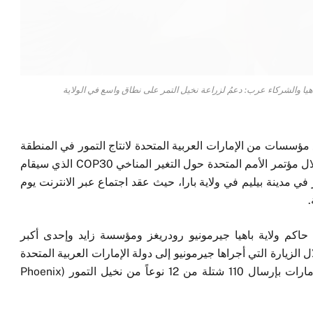
اهيا والشركاء عرب: دعمُ لزراعة نخيل التمر على نطاق واسع في الولاية
مع مؤسسات من الإمارات العربية المتحدة لانتاج التمور في المنطقة
شبه القاحلة في ولاية باهيا في شمال شرق البرازيل خلال مؤتمر الأمم المتحدة حول التغير المناخي COP30 الذي سيقام
2 تشرين الثاني/ نوفمبر في مدينة بيليم في ولاية بارا، حيث عقد اجتماع عبر الانترنت يوم
ن حاكم ولاية باهيا جيرمونيو رودريغز ومؤسسة زايد وإحدى أكبر
الزيارة التي أجراها جيرمونيو إلى دولة الإمارات العربية المتحدة
في العام 2023. وانطلاقاً من هذا الاتفاقية، ستقوم الإمارات بإرسال 110 شتلة من 12 نوعاً من نخيل التمور (Phoenix