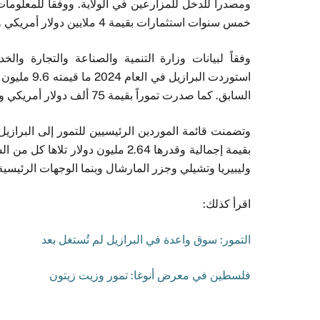
ومصدراً للدخل للمزارعين في الولاية. ووفقاً للمعلوم
خمس سنوات استثمارات بقيمة 4 ملايين دولار أمريكي وينتج عنه زراعة 10 آلاف شتلة.
وفقاً لبيانات وزارة التنمية والصناعة والتجارة والخدم
السابق. كما صدرت تموراً بقيمة 75 ألف دولار أمريكي وهي قيكة أكبر بنسبة 615.6% بالمقارنة مع العام 2023.
بقيمة إجمالية وقدرها 2.64 مليون دو
وليبيريا وتشيلي وجزر المارشال وبنما الوجهات الرئيسية ا
اقرأ كذلك:
التمور: سوق واعدة في البرازيل لم تُستغل بعد
فلسطين في معرض أنوغا: تمور وزيت زيتون