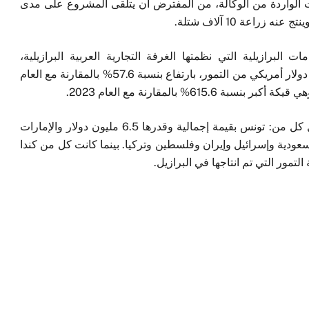
ات الواردة من الوكالة، من المفترض أن يتلقى المشروع على مدى
ات البرازيلية التي نظمتها الغرفة التجارية العربية البرازيلية،
استوردت البرازيل في العام 2024 ما قيمته 9.6 مليون دولار أمريكي من التمور، بارتفاع بنسبة 57.6% بالمقارنة مع العام
وتضمنت قائمة الموردين الرئيسيين للتمور إلى البرازيل كل من: تونس بقيمة إجمالية وقدرها 6.5 مليون دولار والإمارات
لار تلاها كل من السعودية وإسرائيل وإيران وفلسطين وتركيا. بينما كانت كل من كندا
لتمور التي تم انتاجها في البرازيل.