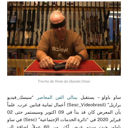
Trecho do filme do libanês Omar
ساو باولو – يستقبل
بينالي الفن المعاصر
“سيسك_فيديو
برازيل” (Sesc_Videobrasil) أعمال ثمانية فنانين عرب. علماً
بأن المعرض كان قد بدأ في 09 اكتوبر وسيستمر حتى 02
فبراير 2020 في “دائرة الخدمات الإجتماعية” (Sesc) في ساو
باولو، حيث سيتم عرض أكثر من 60 عملاً، إضافة إلى