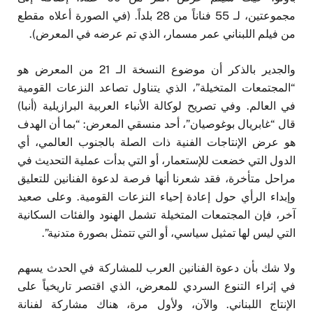
مجموعتين، لـ 55 فناناً من 28 بلداً. (في الصورة أعلاه مقطع
من فيلم اللبناني عمر مسمار، الذي تم عرضه في المعرض).
والجدير بالذكر أن موضوع النسخة الـ 21 من المعرض هو
“المجتمعات المتخيلة”، الذي يتناول تصاعد النزعات القومية
في العالم. وفي تصريح لوكالة الأنباء العربية البرازيلية (أنبا)
قال “غابريال بوغوصيان”، أحد منسقي المعرض: “بما أن الهدف
هو عرض الإنتاجات الفنية ذات الصلة بالجنوب العالمي، أي
الدول التي خضعت للإستعمار، أو التي بدأت عملية التحديث في
مراحل متأخرة، فقد شعرنا أنها فرصة لدعوة الفنانين للتعليق
وإبداء الرأي حول إعادة إحياء النزعات القومية. وعلى صعيد
آخر، فإن المجتمعات المتخيلة تشمل الهنود والفئات السكانية
التي ليس لها تمثيل سياسي، أو التي تتمثل بصورة متدنية”.
ولا شك بأن دعوة الفنانين العرب للمشاركة في الحدث يسهم
في إثراء التنوع السردي للمعرض، الذي اقتصر تاريخياً على
الإنتاج اللبناني. والآن، ولأول مرة، هناك مشاركة لفنانة