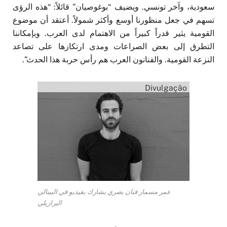
سعودية، وآخر تونسي. ويضيف “بوغوصيان” قائلاً: “هذه الرؤى
تسهم في جعل منظورنا أوسع وأكثر شمولاً. أعتقد أن موضوع
القومية يثير قدراً كبيراً من الاهتمام لدى العرب. وبإمكاننا
التطرق إلى بعض الصراعات ومدى ارتكازها على تصاعد
النزعة القومية. والفنانون العرب هم رأس حربة هذا الحدث”.
Divulgação
عمر مسمار فنان بصري يشارك بفيديو في البينالي
البرازيلي