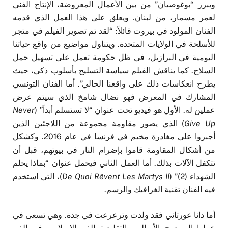
ويبرز “بوغوصيان” من بين الأعمال المعروضة، الإنتاج الفني
لعمر مسمار، من لبنان. ويعلق على هذا العمل الذي قدمه
الفنان المولود في بيروت قائلاً: “لقد تم تصوير الفيلم في متجر
للأسلحة في الولايات المتحدة. ويتناول مواضيع من واقع حياتنا
اليومية في البرازيل، في ظل حكومة تعمل على تسهيل حمل
السلاح. كما يناقش الفيلم سياسة التسليح بأسلوب ذكي، حيث
يطرح انعكاسات ذلك على واقعنا الحالي”. أما الفنان التونسي
المشارك في المعرض فهو نضال شامخ الذي سيتم عرض
عملين له. الأول هو فيديو تحت عنوان “لا تستسلم أبداً” (
Never
Give Up
) الذي يصور مقاومة مجموعة من اللاجئين الذين
أجبروا على مغادرة مخيم في فرنسا في عام 2016. وكشكل
من أشكال المقاومة قاموا بإضرام النار في بيوتهم، قبل أن
تتكفل الآلات بذلك. أما العمل الثاني فيحمل عنوان “بماذا يحلم
الشهداء (2)” (
De Quoi Rêvent Les Martys II
)، التي استخدم
فيه الفنان تقنية الغرافيك والرسم.
أما دانا عورتاني فقد ولدت وترعرعت في جدة. وهي تسعى في