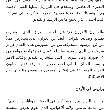
عملها إلى دمج الأساليب التقليدية للفن الإسلامي في الفن
البصري المعاصر. وستقدم في البرازيل عملها الفني “ذهبت
بعيداً ونسيتك. منذ فترة قصيرة تذكرت. تذكرت أنني نسيتك.
كنت أحلم”، الذي يجمع ما بين الرسم والفيديو.
والفنانون الآخرون هم: هيوا ك من العراق، الذي سيشارك
بفيديو، وصادق الفراجي، أيضاً من العراق، الذي سيعرض عملاً
من فن الرسوم المتحركة. من بين السوريين هناك الفنان هراير
شركسيان الذي سيقدم سلسلة أعمال فوتوغرافية مؤلفة من
14 صورة، ومايا شربجي، التي ستشارك بفيديو. وكذلك الأمر
بالنسبة للفنان اللبناني أحمد غصين. هذا وقد قدم الفنانون
العرب للمشاركة في إفتتاح المعرض وسيبقون هنا حتى يوم
الأحد (13).
برازيلي في الأردن
من بين البرازيليين المشاركين في الحدث “جوناتاس أندرادي”،
من مدينة ماسيو، ولاية ألاغواس، الذي يقوم بعرض سلسلة