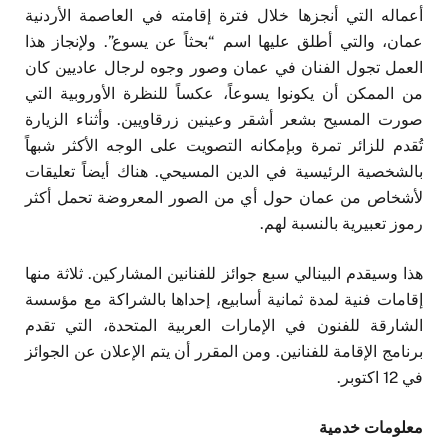
أعماله التي أنجزها خلال فترة إقامته في العاصمة الأردنية
عمان، والتي أطلق عليها اسم “بحثاً عن يسوع”. ولإنجاز هذا
العمل تجول الفنان في عمان وصور وجوه لرجال عاديين كان
من الممكن أن يكونوا يسوعاً، عكساً للنظرة الأوروبية التي
صورت المسيح بشعر أشقر وعينين زرقاويين. وأثناء الزيارة
تُقدم للزائر تمرة وبإمكانه التصويت على الوجه الأكثر شبهاً
بالشخصية الرئيسية في الدين المسيحي. هناك أيضاً تعليقات
لأشخاص من عمان حول أي من الصور المعروضة تحمل أكثر
رموز تعبيرية بالنسبة لهم.
هذا وسيقدم البينالي سبع جوائز للفنانين المشاركين. ثلاثة منها
إقامات فنية لمدة ثمانية أسابيع، إحداها بالشراكة مع مؤسسة
الشارقة للفنون في الإمارات العربية المتحدة، التي تقدم
برنامج الإقامة للفنانين. ومن المقرر أن يتم الإعلان عن الجوائز
في 12 اكتوبر.
معلومات خدمية