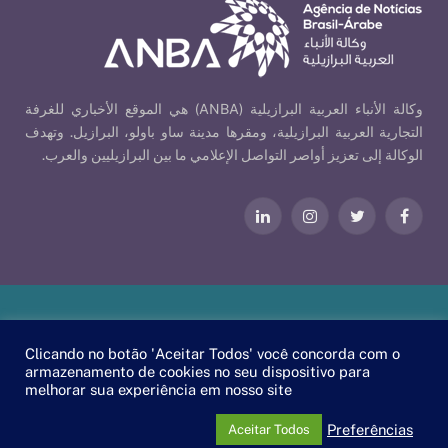
وكالة الأنباء العربية البرازيلية (ANBA) هي الموقع الأخباري للغرفة
التجارية العربية البرازيلية، ومقرها مدينة ساو باولو، البرازيل. وتهدف
الوكالة إلى تعزيز أواصر التواصل الإعلامي ما بين البرازيليين والعرب.
فيسبوك
تويتر
الانستغرام
لينكدإن
Our Policies
| © 2026 ANBA - Brazil-Arab News Agency | By
Clicando no botão 'Aceitar Todos' você concorda com o
.
EscaEsco
armazenamento de cookies no seu dispositivo para
melhorar sua experiência em nosso site
PT
EN
العربية
Preferências
Aceitar Todos