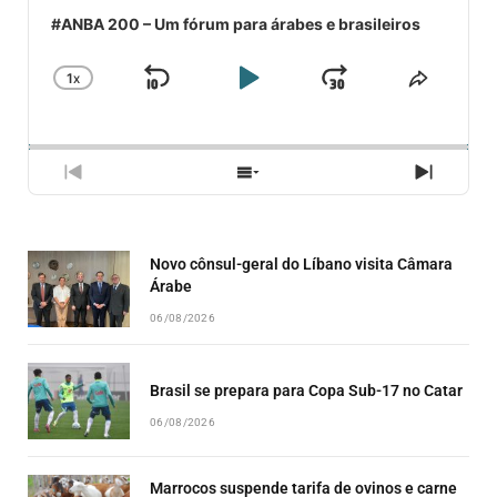
#ANBA 200 – Um fórum para árabes e brasileiros
1
X
SKIP
PLAY
JUMP
CHANGE
COMPA
PLAYBACK
ESSE
BACKWARD
PAUSE
FORWARD
RATE
EPISÓ
PREVIOUS
SHOW
NEXT
EPISODE
EPISODES
EPISO
LIST
Novo cônsul-geral do Líbano visita Câmara
Árabe
06/08/2026
Brasil se prepara para Copa Sub-17 no Catar
06/08/2026
Marrocos suspende tarifa de ovinos e carne