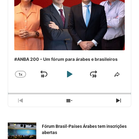
#ANBA 200 – Um fórum para árabes e brasileiros
1
X
SKIP
PLAY
JUMP
CHANGE
COMPA
PLAYBACK
ESSE
BACKWARD
PAUSE
FORWARD
RATE
EPISÓ
PREVIOUS
SHOW
NEXT
EPISODE
EPISODES
EPISO
LIST
Fórum Brasil-Países Árabes tem inscrições
abertas