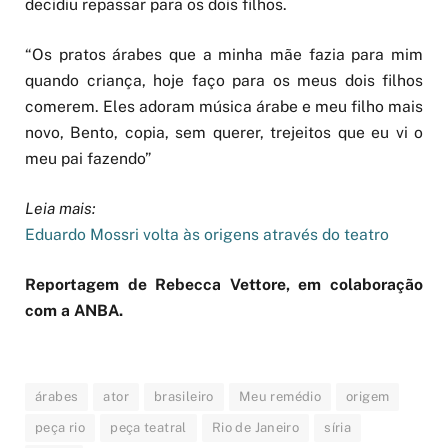
decidiu repassar para os dois filhos.
“Os pratos árabes que a minha mãe fazia para mim
quando criança, hoje faço para os meus dois filhos
comerem. Eles adoram música árabe e meu filho mais
novo, Bento, copia, sem querer, trejeitos que eu vi o
meu pai fazendo”
Leia mais:
Eduardo Mossri volta às origens através do teatro
Reportagem de Rebecca Vettore, em colaboração
com a ANBA.
árabes
ator
brasileiro
Meu remédio
origem
peça rio
peça teatral
Rio de Janeiro
síria