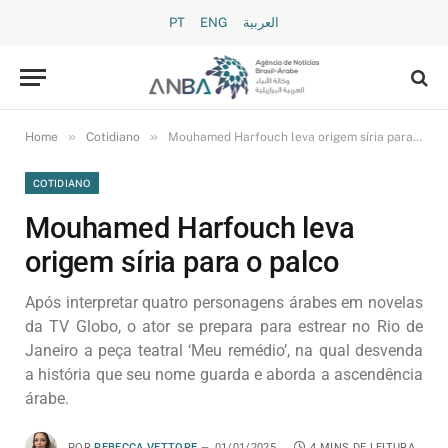
PT
ENG
العربية
»
»
Home
Cotidiano
Mouhamed Harfouch leva origem síria para o palco
COTIDIANO
Mouhamed Harfouch leva
origem síria para o palco
Após interpretar quatro personagens árabes em novelas
da TV Globo, o ator se prepara para estrear no Rio de
Janeiro a peça teatral ‘Meu remédio’, na qual desvenda
a história que seu nome guarda e aborda a ascendência
árabe.
POR
REBECCA VETTORE
01/01/2025
4 MINS DE LEITURA