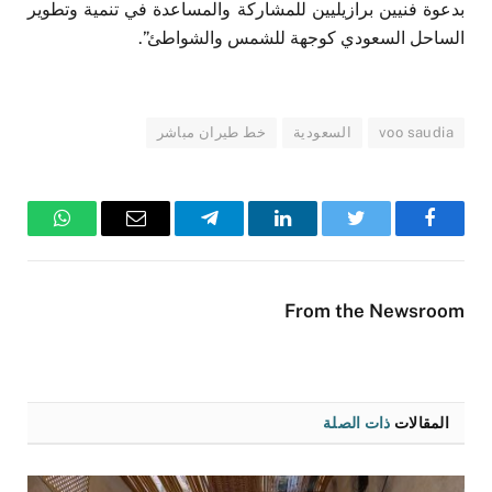
بدعوة فنيين برازيليين للمشاركة والمساعدة في تنمية وتطوير
الساحل السعودي كوجهة للشمس والشواطئ”.
voo saudia
السعودية
خط طيران مباشر
فيسبوك
تويتر
لينكدإن
تيلقرام
البريد
واتساب
الإلكتروني
From the Newsroom
المقالات
ذات الصلة