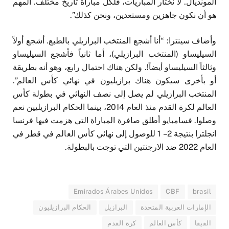
المونديال. لا نختار المباريات، فلكل مباراة تاريخ مختلف. المهم
هو أن نكون جاهزين ومستعدين، ونحن كذلك”.
وأضاف سينترا: “أنا أشجع المنتخب البرازيلي بالطبع. أشجع أولاً
السيليساو (المنتخب البرازيلي)، أما ثانياً فأشجع السيليساو
وثالثاً السيليساو أيضاً!. ولكن هناك احتمال رابع، وهو أنه بطريقة
أو بأخرى سيكون هناك برازيليون في نهائي كأس العالم”.
المنتخب البرازيلي لم يصل إلى نصف النهائي في بطولة كأس
العالم لكرة القدم منذ العام 2014، بينما الحكام البرازيليين نعم
وصلوا. فسامبايو أطلق صافرة المباراة التي هزمت فيها فرنسا
انجلترا بنتيجة 2 – 1 للوصول إلى نهائي كأس العالم في قطر في
العام 2022 ضد الارجنتين التي توجت بالبطولة.
Emirados Árabes Unidos
CBF
brasil
الإمارات العربية المتحدة
البرازيل
الحكام البرازيليون
الفيفا
كأس العالم
كرة القدم