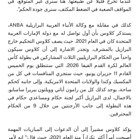
عندما تخرج قليلاً عن طبيعتها. هنا سنرى غير المتوقع، في
المواقف الصعبة في الضغط المكثف، سنرى جودة الحكم”.
كذلك في مقابلة مع وكالة الأنباء العربية البرازيلية ANBA،
يستذكر كلاوس بأن أول تواصل له مع دولة الإمارات العربية
المتحدة كان في العام 2021. حيث يصف كلاوس التحكيم خارج
البرازيل بالمشرف. وتجدر الاشارة إلى أن كلاوس سيكون
واحداً من الحكام البرازيليين الثلاث المشاركين في بطولة كأس
العالم لكرة القدم الفيفا 2026، التي ستنطلق يوم الخميس
القادم 11 حزيران يونيو، حيث ستجري المنافسات في كل من
المكسيك وكندا والولايات المتحدة الامريكية. وإلى جانبه كحكم
ساحة، يوجد كذلك كل من رامون أباتي وويلتون بيريرا سامبايو.
بالاجمال، لدى البرازيل أكبر لجنة حكام ومساعدي حكام في
هذه البطولة إلى جانب الأرجنتين من خلال 9 من الحكام
المحترفين.
يؤكد كلاوس مشيراً إلى أن الدعوات إلى المباريات المهمة
أصبحت أمراً أكثر تكراراً منذ العام 2021، حيث قال:” إنه لأمر