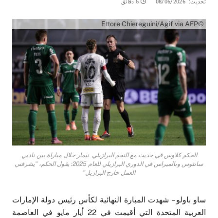
تحديث:
08/06/2026
5 دقائق
©Ettore Chiereguini/Agif via AFP
الحكم كلاوس في حديث مع النجم البرازيلي نيمار خلال مباراة بين ناديي
سانتوس وبالميراس في الدوري البرازيلي للعام 2025: يقول الحكم، "يشرفني
العمل خارج البرازيل"
ساو باولو – شهدت المبارة النهائية لكأس رئيس دولة الإمارات
العربية المتحدة التي أقيمت في 22 أيار مايو في العاصمة