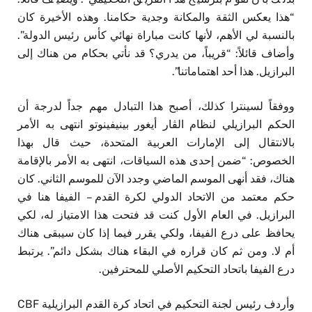
“هذا يعكس الثقة والمكانة وجدية حكامنا. وهذه الأخيرة كان
بالنسبة لي الأهم، لأنها كانت مباراة نهائي كأس رئيس الدولة”.
وأضاف قائلاً: “قريباً، من يدري؟ قد نأتي بحكام من هناك إلى
البرازيل. هذا أحد اهتماماتنا”.
ووفقاً لسينترا كذلك، أصبح هذا التبادل مهم جداً لدرجة أن
الحكم البرازيلي لنظام الڤار أيغور بينيفينوتو انتهى به الأمر
بالانتقال إلى الإمارات العربية المتحدة، حيث قال بهذا
الخصوص: “ضمن إحدى هذه السياقات، انتهى به الأمر بالإقامة
هناك، فقد أنهى الموسم الماضي وجدد الآن للموسم الثاني. كان
حكم معتمد من الاتحاد الدولي لكرة القدم – الفيفا هنا في
البرازيل. في العام الأول كنت قد فتحت هذا الامتياز له، لكي
يحافظ على درع الفيفا، ولكي يقرر فيما إذا كان سيبقى هناك
أم لا. ومن ثم كان قراره في البقاء هناك بشكل دائم”. يرتبط
درع الفيفا باتحاد التحكيم الأصلي للمحترفين.
وأردف رئيس لجنة التحكيم في اتحاد كرة القدم البرازيلية CBF