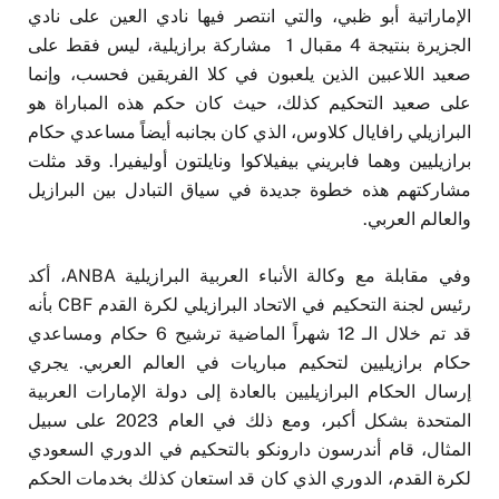
الإماراتية أبو ظبي، والتي انتصر فيها نادي العين على نادي
الجزيرة بنتيجة 4 مقبال 1 مشاركة برازيلية، ليس فقط على
صعيد اللاعبين الذين يلعبون في كلا الفريقين فحسب، وإنما
على صعيد التحكيم كذلك، حيث كان حكم هذه المباراة هو
البرازيلي رافايال كلاوس، الذي كان بجانبه أيضاً مساعدي حكام
برازيليين وهما فابريني بيفيلاكوا ونايلتون أوليفيرا. وقد مثلت
مشاركتهم هذه خطوة جديدة في سياق التبادل بين البرازيل
والعالم العربي.
وفي مقابلة مع وكالة الأنباء العربية البرازيلية ANBA، أكد
رئيس لجنة التحكيم في الاتحاد البرازيلي لكرة القدم CBF بأنه
قد تم خلال الـ 12 شهراً الماضية ترشيح 6 حكام ومساعدي
حكام برازيليين لتحكيم مباريات في العالم العربي. يجري
إرسال الحكام البرازيليين بالعادة إلى دولة الإمارات العربية
المتحدة بشكل أكبر، ومع ذلك في العام 2023 على سبيل
المثال، قام أندرسون دارونكو بالتحكيم في الدوري السعودي
لكرة القدم، الدوري الذي كان قد استعان كذلك بخدمات الحكم