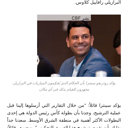
البرازيلي رافاييل كلاوس.
نشر CBF
يؤكد رودريغو سينترا بأن الحكام الذي يُحَكِمون المباريات في البرازيل،
مجهزون للقيام بذلك في أي مكان
يؤكد سينترا قائلاً: “من خلال التقارير التي أرسلوها إلينا قبل
عملية الترشيح، وجدنا بأن بطولة كأس رئيس الدولة هي إحدى
البطولات الأكثر أهمية في منطقة الشرق الأوسط. سعدنا جداً
بذلك بأن نقوم بترشيح هذا الفريق التحكيمي”. ويضيف قائلاً: