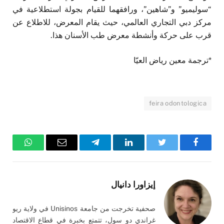
“سوليميو” و”شاهين”، ورافقهما للقيام بجولة استطلاعية في
مركز دبي التجاري العالمي، حيث يقام المعرض، للاطلاع عن
قرب على حركة وأنشطة معرض طب الأسنان هذا.
*ترجمة معين رياض العيّا
feira odontologica
فيسبوك
تويتر
لينكدإن
تيلقرام
البريد
واتساب
الإلكتروني
إيزاورا دانيال
صحفية تخرجت من جامعة Unisinos في ولاية ريو
غراندي دو سول، تتمتع بخبرة في قطاع الاقتصاد