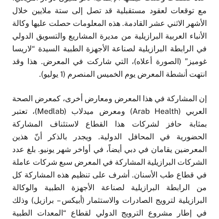
مع توقعات لعقود مستقبلية قد تصل إلى ستة ملايين خلال
الأشهر الاثني عشر القادمة. هذه المعلومات حصلت عليها وكالة
الأنباء العربية البرازيلية من مديرة المشاريع والتسويق الدولي
في الرابطة البرازيلية لصناعة الأجهزة الطبية السيدة “لاريسا
غوميز” (الصورة أعلاه)، التي شاركت في المعرض. هذا وقد
انتهت أنشطة المعرض يوم الخميس المنصرم (1 يوليو).
إن المشاركة في هذا المعرض ومعارض أخرى، كمعرض الصحة
العربي (Arab Health) ومعرض ميدلاب (Medlab)، تعتبر
بمثابة حافز لشركات هذا القطاع لاستئناف المشاركة
الحضورية في المحافل الدولية. ويجدر بالذكر أنّ هذين
المعرضين يقامان في دبي أيضاً، في أواخر شهر يونيو. بلغ عدد
الشركات البرازيلية المشاركة في المعرض سبع شركات عاملة
في قطاع طب الأسنان. أشرف على تنظيم هذه المشاركة كل
من الرابطة البرازيلية لصناعة الأجهزة الطبية والوكالة
البرازيلية لترويج الصادرات والاستثمار (أبيكس – برازيل) وذلك
في إطار مشروع الترويج الدولي لقطاع “المعدات الطبية