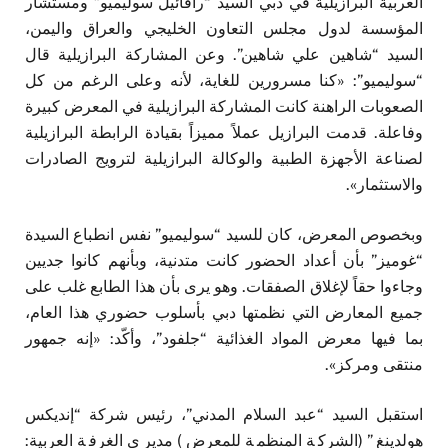
العربية البرازيلية في دبي السيد “رافائيل سوليميو” ومستشار
المؤسسة لدول مجلس التعاون الخليجي والعراق واليمن،
السيد “شاهين علي شاهين”. وعن المشاركة البرازيلية قال
“سوليميو”: «كنا مسرورين للغاية، لأنه وعلى الرغم من كل
الصعوبات الراهنة كانت المشاركة البرازيلية في المعرض كبيرة
وفاعلة. قدمت البرازيل عملاً مميزاً بقيادة الرابطة البرازيلية
لصناعة الأجهزة الطبية والوكالة البرازيلية لترويج الصادرات
والاستثمار».
وبخصوص المعرض، كان للسيد “سوليميو” نفس انطباع السيدة
“غوميز” بأن أعداد الحضور كانت متدنية، وبأنهم كانوا جديين
وجاءوا حقاً لإغلاق الصفقات. وهو يرى بأن هذا الطابع غلب على
جميع المعارض التي نظمتها دبي بأسلوب حضوري هذا العام،
بما فيها معرض المواد الغذائية “جلفود”، وأكّد: «إنه جمهور
منتقى ومركز».
استقبل السيد “عبد السلام المدني”، رئيس شركة “إنديكس
هولدينغ” (الشركة المنظمة للمعرض) مديري الغرفة العربية: