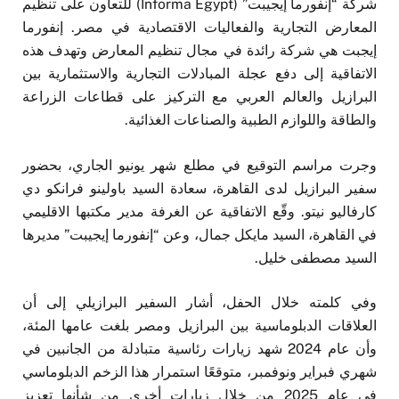
شركة “إنفورما إيجيبت” (Informa Egypt) للتعاون على تنظيم
المعارض التجارية والفعاليات الاقتصادية في مصر. إنفورما
إيجبت هي شركة رائدة في مجال تنظيم المعارض وتهدف هذه
الاتفاقية إلى دفع عجلة المبادلات التجارية والاستثمارية بين
البرازيل والعالم العربي مع التركيز على قطاعات الزراعة
والطاقة واللوازم الطبية والصناعات الغذائية.
وجرت مراسم التوقيع في مطلع شهر يونيو الجاري، بحضور
سفير البرازيل لدى القاهرة، سعادة السيد باولينو فرانكو دي
كارفاليو نيتو. وقّع الاتفاقية عن الغرفة مدير مكتبها الاقليمي
في القاهرة، السيد مايكل جمال، وعن “إنفورما إيجيبت” مديرها
السيد مصطفى خليل.
وفي كلمته خلال الحفل، أشار السفير البرازيلي إلى أن
العلاقات الدبلوماسية بين البرازيل ومصر بلغت عامها المئة،
وأن عام 2024 شهد زيارات رئاسية متبادلة من الجانبين في
شهري فبراير ونوفمبر، متوقعًا استمرار هذا الزخم الدبلوماسي
في عام 2025 من خلال زيارات أخرى من شأنها تعزيز