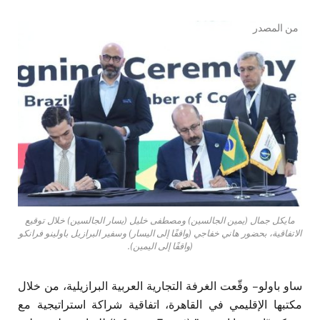
من المصدر
مايكل جمال (يمين الجالسين) ومصطفى خليل (يسار الجالسين) خلال توقيع
الاتفاقية، بحضور هاني خفاجي (واقفًا إلى اليسار) وسفير البرازيل باولينو فرانكو
(واقفًا إلى اليمين).
ساو باولو – وقّعت الغرفة التجارية العربية البرازيلية، من خلال
مكتبها الإقليمي في القاهرة، اتفاقية شراكة استراتيجية مع