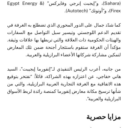
(Sahara)، و”إيجبت إنرجي وفايركس” (Egypt Energy &
Firex)، و”أوتوتك” (Autotech).
كما شدّد جمال على الدور المحوري الذي تضطلع به الغرفة في
تقديم الدعم اللوجستي وتيسير سبل التواصل مع السفارات
والهيئات الحكومية ذات العلاقة والتي تربطها بها علاقات وثيقة.
مؤكداً أن الغرفة ستقوم باستئجار أجنحة ضمن تلك المعارض
لتمكين مشاركة شركاتها الأعضاء البرازيلية والعربية.
من جانبه، أعرب الرئيس التنفيذي لـ”إنفورما إيجيبت”، السيد
هاني خفاجي، عن اعتزازه بهذه الشراكة، قائلاً: “نفتخر بتوقيع
هذه الاتفاقية مع الغرفة التجارية العربية البرازيلية، والتي من
شأنها ترسيخ مكانة معارض إنفورما كمنصة رائدة لربط الأسواق
البرازيلية والعربية”.
مزايا حصرية