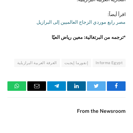
اقرأ أيضاً:
مصر رابع موردي الزجاج العالميين إلى البرازيل
*ترجمه من البرتغالية: معين رياض العيّا
Informa Egypt
إنفورما إيجبت
الغرفة العربية البرازيلية
فيسبوك
تويتر
لينكدإن
تيلقرام
البريد
واتساب
الإلكتروني
From the Newsroom