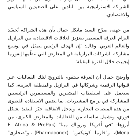
الشراكة الاستراتيجية بين البلدين على الصعيدين السياسي
والاقتصادي.
من جهته، صرّح السيد مايكل جمال بأن هذه الشراكة تُجسّد
التزام الغرفة المستمر بتعزيز العلاقات الاقتصادية بين البرازيل
والعالم العربي. وقال: “إن الهدف الرئيس يتمثل في توسيع
مشاركة الشركات البرازيلية في المعارض التي تنظّمها إنفورما
إيجيبت خلال الفترة المقبلة”.
وأوضح جمال أن الغرفة ستقوم بالترويج لتلك الفعاليات عبر
قنواتها الرقمية وشركائها في البرازيل والمنطقة العربية، كما
ستعمل على استقطاب المشترين والمستثمرين الرئيسيين
للمشاركة في برامج المشتريات، بما يضمن الاستفادة القصوى
من هذه المنصات التجارية. وتدخل الاتفاقية حيّز التنفيذ بشكل
فوري، وتشمل سلسلة من الفعاليات والمعارض الكبرى، من
أبرزها: “في أفريكا وبروباك مينا” (Fi Africa & ProPak
Mena)، و”فارما كونيكس” (Pharmaconex)، و”صحارى”