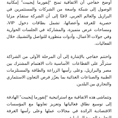
أوضح خفاجي أن الاتفاقية تمنح “إنفورما إيجيبت” إمكانية
الوصول إلى شبكة واسعة من الشركات والمستثمرين في
البرازيل والعالم العربي. لافتًا إلى أن الشركة ستقدّم مزايا
حصرية للغرفة وأعضائها، تشمل بطاقات دخول VIP،
ومساحات عرض متميزة، والمشاركة في الجلسات الحوارية
وفي جولات الأعمال، وأدوات متطورة للتواصل والتشبيك خلال
الفعاليات.
واختتم خفاجي بالإشارة إلى أن المرحلة الأولى من الشراكة
ستركّز على القطاعات الأساسية ذات الاهتمام المشترك بين
مصر والبرازيل، وعلى رأسها الزراعة والطاقة والمستلزمات
الطبية والصناعات الغذائية بما يعزّز فرص التعاون الاستثماري
والتجاري بين البلدين.
وتتماشى هذه الاتفاقية مع استراتيجية “إنفورما إيجيبت” الهادفة
إلى توسيع نطاق فعالياتها وتعزيز تعاونها مع المؤسسات
الاقتصادية الرائدة في مجالات عملها وعلى رأسها الغرفة
التجارية العربية البرازيلية.