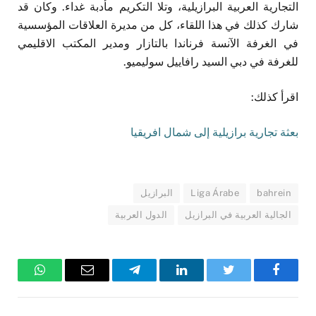
التجارية العربية البرازيلية، وتلا التكريم مأدبة غداء. وكان قد
شارك كذلك في هذا اللقاء، كل من مديرة العلاقات المؤسسية
في الغرفة الآنسة فرناندا بالتازار ومدير المكتب الاقليمي
للغرفة في دبي السيد رافاييل سوليميو.
اقرأ كذلك:
بعثة تجارية برازيلية إلى شمال افريقيا
bahrein
Liga Árabe
البرازيل
الجالية العربية في البرازيل
الدول العربية
فيسبوك
تويتر
لينكدإن
تيلقرام
البريد
واتساب
الإلكتروني