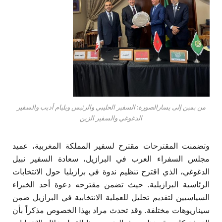
من يمين إلى يسارالصورة: السفير الحليبي والرئيس ويليام أديب والسفير
الدغوغي والسفير الزبن
وتضمنت المقترحات مقترح لسفير المملكة المغربية، عميد
مجلس السفراء العرب في البرازيل، سعادة السفير نبيل
الدغوغي، الذي اقترح تنظيم ندوة في برازيليا حول الانتخابات
الرئاسية البرازيلية. حيث تضمن مقترحه دعوة أحد الخبراء
السياسيين لتقديم تحليل للعملية الانتخابية في البرازيل ضمن
سيناريوهات مختلفة. وقد تحدث مراد بهذا الخصوص مذكراً بأن