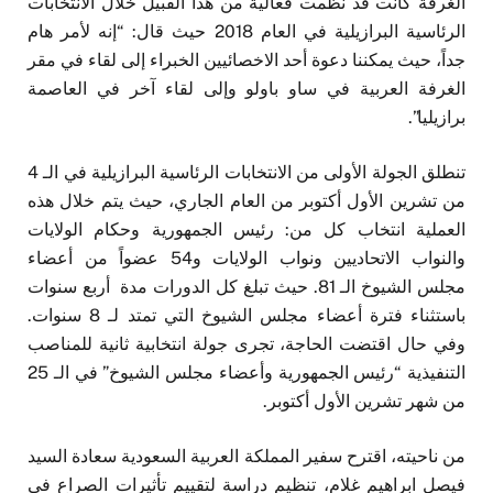
الغرفة كانت قد نظمت فعالية من هذا القبيل خلال الانتخابات
الرئاسية البرازيلية في العام 2018 حيث قال: “إنه لأمر هام
جداً، حيث يمكننا دعوة أحد الاخصائيين الخبراء إلى لقاء في مقر
الغرفة العربية في ساو باولو وإلى لقاء آخر في العاصمة
برازيليا”.
تنطلق الجولة الأولى من الانتخابات الرئاسية البرازيلية في الـ 4
من تشرين الأول أكتوبر من العام الجاري، حيث يتم خلال هذه
العملية انتخاب كل من: رئيس الجمهورية وحكام الولايات
والنواب الاتحاديين ونواب الولايات و54 عضواً من أعضاء
مجلس الشيوخ الـ 81. حيث تبلغ كل الدورات مدة أربع سنوات
باستثناء فترة أعضاء مجلس الشيوخ التي تمتد لـ 8 سنوات.
وفي حال اقتضت الحاجة، تجرى جولة انتخابية ثانية للمناصب
التنفيذية “رئيس الجمهورية وأعضاء مجلس الشيوخ” في الـ 25
من شهر تشرين الأول أكتوبر.
من ناحيته، اقترح سفير المملكة العربية السعودية سعادة السيد
فيصل ابراهيم غلام، تنظيم دراسة لتقييم تأثيرات الصراع في