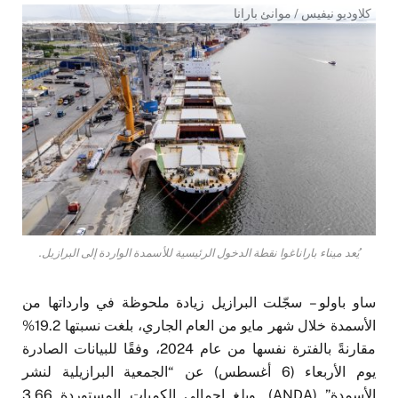
كلاوديو نيفيس / موانئ بارانا
يُعد ميناء باراناغوا نقطة الدخول الرئيسية للأسمدة الواردة إلى البرازيل.
ساو باولو – سجّلت البرازيل زيادة ملحوظة في وارداتها من
الأسمدة خلال شهر مايو من العام الجاري، بلغت نسبتها 19.2%
مقارنةً بالفترة نفسها من عام 2024، وفقًا للبيانات الصادرة
يوم الأربعاء (6 أغسطس) عن “الجمعية البرازيلية لنشر
الأسمدة” (ANDA). وبلغ إجمالي الكميات المستوردة 3.66