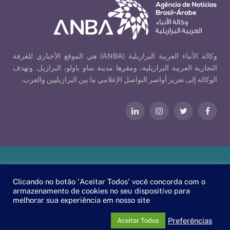
وكالة الأنباء العربية البرازيلية (ANBA) هي الموقع الأخباري للغرفة
التجارية العربية البرازيلية، ومقرها مدينة ساو باولو، البرازيل. وتهدف
الوكالة إلى تعزيز أواصر التواصل الإعلامي ما بين البرازيليين والعرب.
فيسبوك
تويتر
الانستغرام
لينكدإن
Our Policies
| © 2026 ANBA - Brazil-Arab News Agency | By
Clicando no botão 'Aceitar Todos' você concorda com o
.
EscaEsco
armazenamento de cookies no seu dispositivo para
melhorar sua experiência em nosso site
PT
EN
العربية
Preferências
Aceitar Todos