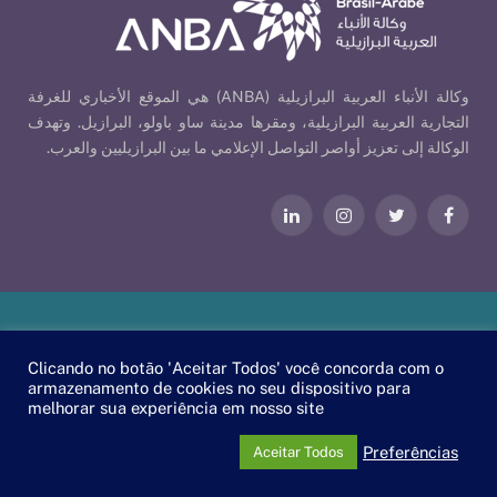
وكالة الأنباء العربية البرازيلية (ANBA) هي الموقع الأخباري للغرفة
التجارية العربية البرازيلية، ومقرها مدينة ساو باولو، البرازيل. وتهدف
الوكالة إلى تعزيز أواصر التواصل الإعلامي ما بين البرازيليين والعرب.
فيسبوك
تويتر
الانستغرام
لينكدإن
Our Policies
| © 2026 ANBA - Brazil-Arab News Agency | By
Clicando no botão 'Aceitar Todos' você concorda com o
.
EscaEsco
armazenamento de cookies no seu dispositivo para
melhorar sua experiência em nosso site
PT
EN
العربية
Preferências
Aceitar Todos