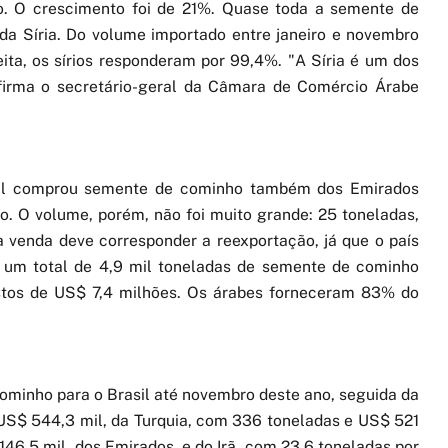
. O crescimento foi de 21%. Quase toda a semente de
da Síria. Do volume importado entre janeiro e novembro
ita, os sírios responderam por 99,4%. "A Síria é um dos
firma o secretário-geral da Câmara de Comércio Árabe
rasil comprou semente de cominho também dos Emirados
. O volume, porém, não foi muito grande: 25 toneladas,
a venda deve corresponder a reexportação, já que o país
u um total de 4,9 mil toneladas de semente de cominho
astos de US$ 7,4 milhões. Os árabes forneceram 83% do
cominho para o Brasil até novembro deste ano, seguida da
 US$ 544,3 mil, da Turquia, com 336 toneladas e US$ 521
146,5 mil, dos Emirados, e do Irã, com 23,6 toneladas por