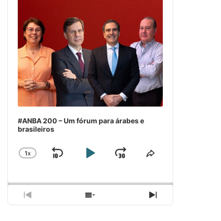
#ANBA 200 – Um fórum para árabes e
brasileiros
1
X
SKIP
PLAY
JUMP
CHANGE
COMPARTILH
PLAYBACK
ESSE
BACKWARD
PAUSE
FORWARD
RATE
EPISÓDIO
PREVIOUS
SHOW
NEXT
EPISODE
EPISODES
EPISODE
LIST