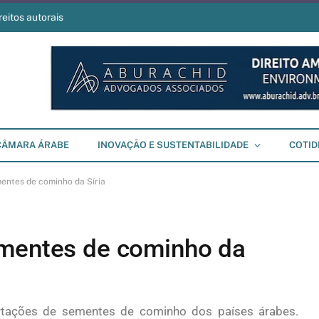
reitos autorais
CÂMARA ÁRABE
INOVAÇÃO E SUSTENTABILIDADE
COTID
entes de cominho da Síria
ementes de cominho da
tações de sementes de cominho dos países árabes.