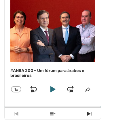
#ANBA 200 – Um fórum para árabes e
brasileiros
1
X
SKIP
PLAY
JUMP
CHANGE
COMPARTILH
PLAYBACK
ESSE
BACKWARD
PAUSE
FORWARD
RATE
EPISÓDIO
PREVIOUS
SHOW
NEXT
EPISODE
EPISODES
EPISODE
LIST