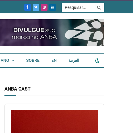
Facebook
Twitter
Instagram
LinkedIn
IANO
SOBRE
EN
العربية
ANBA CAST
Audio
Player