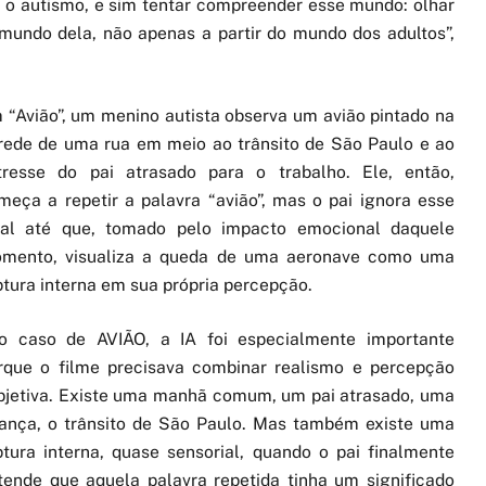
r” o autismo, e sim tentar compreender esse mundo: olhar
 mundo dela, não apenas a partir do mundo dos adultos”,
 “Avião”, um menino autista observa um avião pintado na
rede de uma rua em meio ao trânsito de São Paulo e ao
tresse do pai atrasado para o trabalho. Ele, então,
meça a repetir a palavra “avião”, mas o pai ignora esse
nal até que, tomado pelo impacto emocional daquele
mento, visualiza a queda de uma aeronave como uma
ptura interna em sua própria percepção.
o caso de AVIÃO, a IA foi especialmente importante
rque o filme precisava combinar realismo e percepção
bjetiva. Existe uma manhã comum, um pai atrasado, uma
iança, o trânsito de São Paulo. Mas também existe uma
ptura interna, quase sensorial, quando o pai finalmente
tende que aquela palavra repetida tinha um significado