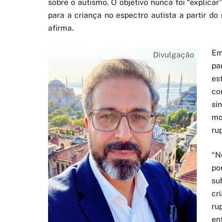
sobre o autismo. O objetivo nunca foi “explica
para a criança no espectro autista a partir do
afirma.
Em
Divulgação
pa
es
co
si
mo
ru
“N
po
su
cr
ru
en