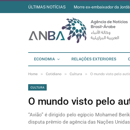
ÚLTIMAS NOTÍCIAS
Morre ex-embaixador da Jordân
ECONOMIA
RELAÇÕES EXTERIORES
»
»
»
Home
Cotidiano
Cultura
O mundo visto pelo auti
CULTURA
O mundo visto pelo au
“Avião” é dirigido pelo egípcio Mohamed Beri
disputa prêmio de agência das Nações Unidas p