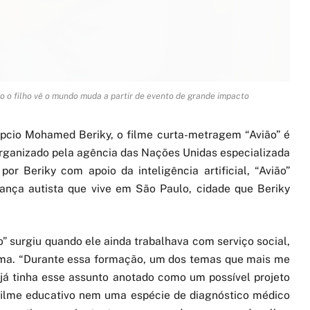
o o filho vê o mundo muda a partir de evento de grande impacto
gípcio Mohamed Beriky, o filme curta-metragem “Avião” é
, organizado pela agência das Nações Unidas especializada
por Beriky com apoio da inteligência artificial, “Avião”
iança autista que vive em São Paulo, cidade que Beriky
o” surgiu quando ele ainda trabalhava com serviço social,
nema. “Durante essa formação, um dos temas que mais me
já tinha esse assunto anotado como um possível projeto
filme educativo nem uma espécie de diagnóstico médico