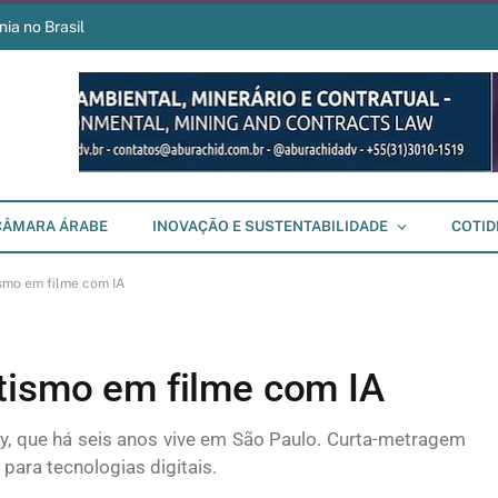
ia no Brasil
CÂMARA ÁRABE
INOVAÇÃO E SUSTENTABILIDADE
COTID
smo em filme com IA
tismo em filme com IA
ky, que há seis anos vive em São Paulo. Curta-metragem
ara tecnologias digitais.