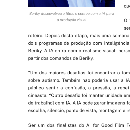
qu
Beriky desenvolveu o filme e contou com a IA para
O 
a produção visual
se
roteiro. Depois desta etapa, mais uma semana
dois programas de produção com inteligência a
Beriky. A IA entra com o realismo visual: pers
partir dos comandos de Beriky.
“Um dos maiores desafios foi encontrar o tom
sobre autismo. Também não poderia usar a IA
público sentir a confusão, a pressão, a repe
cineasta. “Outro desafio foi manter unidade e
de trabalho] com IA. A IA pode gerar imagens 
escolha, silêncio, ponto de vista, montagem e re
Ser um dos finalistas do AI for Good Film Fe