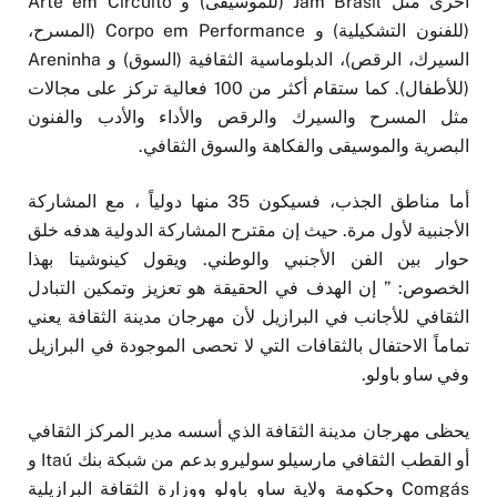
أخرى مثل Jam Brasil (للموسيقى) و Arte em Circuito
(للفنون التشكيلية) و Corpo em Performance (المسرح،
السيرك، الرقص)، الدبلوماسية الثقافية (السوق) و Areninha
(للأطفال). كما ستقام أكثر من 100 فعالية تركز على مجالات
مثل المسرح والسيرك والرقص والأداء والأدب والفنون
البصرية والموسيقى والفكاهة والسوق الثقافي.
أما مناطق الجذب، فسيكون 35 منها دولياً ، مع المشاركة
الأجنبية لأول مرة. حيث إن مقترح المشاركة الدولية هدفه خلق
حوار بين الفن الأجنبي والوطني. ويقول كينوشيتا بهذا
الخصوص: ” إن الهدف في الحقيقة هو تعزيز وتمكين التبادل
الثقافي للأجانب في البرازيل لأن مهرجان مدينة الثقافة يعني
تماماً الاحتفال بالثقافات التي لا تحصى الموجودة في البرازيل
وفي ساو باولو.
يحظى مهرجان مدينة الثقافة الذي أسسه مدير المركز الثقافي
أو القطب الثقافي مارسيلو سوليرو بدعم من شبكة بنك Itaú و
Comgás وحكومة ولاية ساو باولو ووزارة الثقافة البرازيلية