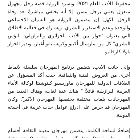
محفوظ للأدب للعام 2021. وتسرد الرواية قصة رجل مجهول
منعزل يعتني برجل مسن، إلا أنه يختفي مباشرةً بعد وفاة
الرجل الكهل. إن مضمون الرواية هو النسيان الاجتماعي
والوحدة وعدم الاستقرار البشري. ويشارك في فعالية الاطلاق
التي بعنوان “حوار بين الأدب الجزائري والبرازيلي: البؤس
البشري” كل من مارسال أكينو وكريستيانو أغيار، وتدير الحوار
باولا كارفاليو.
وإلى جانب الأدب، يتضمن برنامج المهرجان سلسلة لأنماط
أخرى من العروض الفنية والثقافية. حيث أكد المسؤول عن
العلاقات الدولية للمهرجان ماوريسيو كينوشيتا لوكالة الأنباء
العربية البرازيلية قائلاً: ” هناك عدة لغات، وهناك العديد من
المهرجانات بلغات مختلفة يحتضنها المهرجان الأكبر”. وكان
المهرجان قد حرص على ادراج عوامل جذب عربية في أجندته
الدولية.
إضافةً لساحة الكلمة، يتضمن مهرجان مدينة الثقافة أقسام