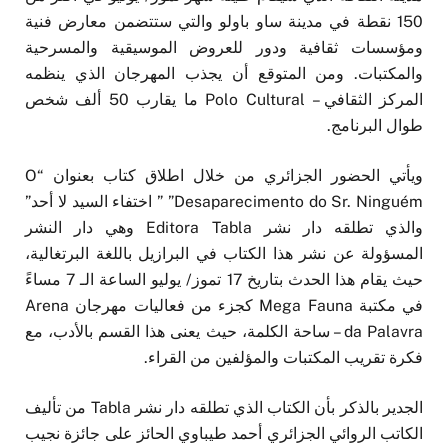
150 نقطة في مدينة ساو باولو والتي ستتضمن معارض فنية
ومؤسسات ثقافية ودور للعروض الموسيقية والمسرحية
والمكتبات. ومن المتوقع أن يجذب المهرجان الذي ينظمه
المركز الثقافي – Polo Cultural ما يقارب 50 ألف شخص
طوال البرنامج.
ويأتي الحضور الجزائري من خلال اطلاق كتاب بعنوان “O
Desaparecimento do Sr. Ninguém” ” اختفاء السيد لا أحد”
والذي تطلقه دار نشر Editora Tabla وهي دار النشر
المسؤولة عن نشر هذا الكتاب في البرازيل باللغة البرتغالية،
حيث يقام هذا الحدث بتاريخ 17 تموز/ يوليو الساعة الـ 7 مساءً
في مكتبة Mega Fauna كجزء من فعاليات مهرجان Arena
da Palavra – ساحة الكلمة، حيث يعنى هذا القسم بالأدب، مع
فكرة تقريب المكتبات والمؤلفين من القراء.
الجدير بالذكر بأن الكتاب الذي تطلقه دار نشر Tabla من تأليف
الكاتب الروائي الجزائري أحمد طيباوي الحائز على جائزة نجيب