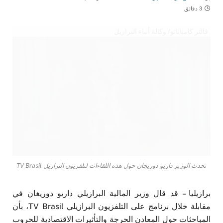
3 دقائق
فالتر كامباناتو/ وكالة أنباء البرازيل
تحدث الوزير داريو دوريجان حول هذه اللقاءات لتلفزيون البرازيل TV Brasil
برازيليا – قد قال وزير المالية البرازيلي داريو دوريغان في
مقابلة خلال برنامج على التلفزيون البرازيلي TV Brasil، بأن
المباحثات حول المعادن الحرجة والتأثيرات الاقتصادية للحروب