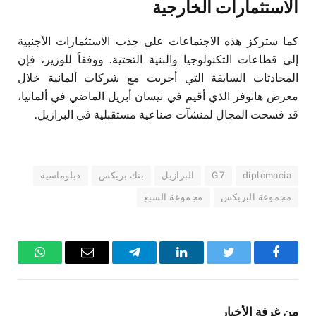
الاستثمارات الخارجية
كما ستركز هذه الاجتماعات على جذب الاستثمارات الأجنبية
إلى قطاعات التكنولوجيا والبنية التحتية. ووفقاً للوزير، فإن
المحادثات السابقة التي أجريت مع شركات ألمانية خلال
معرض هانوفر الذي أقيم في نيسان أبريل الماضي في ألمانيا،
قد فسحت المجال لمنشآت صناعية مستقبلية في البرازيل.
diplomacia
G7
البرازيل
بنك بريكس
دبلوماسية
مجموعة البريكس
مجموعة السبع
فيسبوك
تويتر
لينكدإن
تيلقرام
البريد
واتساب
الإلكتروني
من غرفة الأخبار