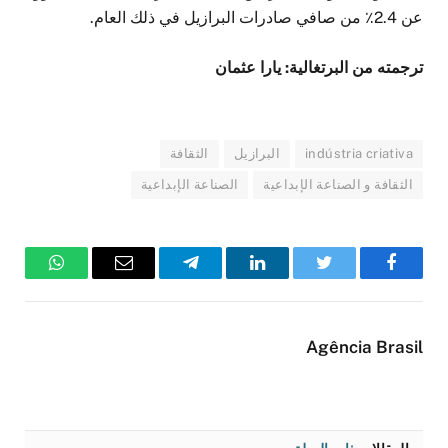
عن 2.4٪ من صافي صادرات البرازيل في ذلك العام.
ترجمته من البرتغالية: يارا عثمان
indústria criativa
البرازيل
الثقافة
الثقافة و الصناعة الإبداعية
الصناعة الإبداعية
فيسبوك
تويتر
لينكدإن
تيلقرام
البريد
واتساب
الإلكتروني
Agência Brasil