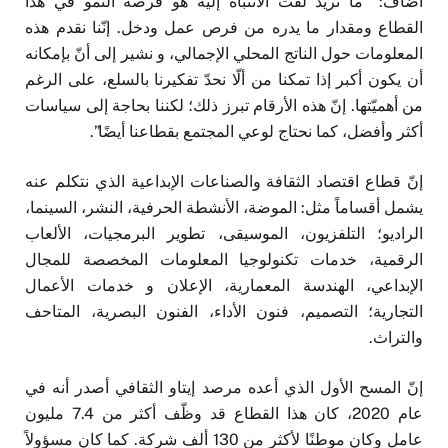
أضاف: “ما نريد لفت الانتباه إليه هو فرصة النمو في هذا
القطاع ومقدار ما يدره من فرص عمل ودخل. إنّنا نقدم هذه
المعلومات حول الناتج المحلي الإجمالي، و نشير إلى أنّ بإمكانه
أن يكون أكبر إذا تمكنا من ألّا نحدّ تفكيرنا بالسلع، على الرغم
من أهميّتها. إنّ هذه الأرقام تبرز ذلك؛ لكننا بحاجة إلى سياسات
أكثر وأفضل، كما نحتاج لوعي المجتمع بقطاعنا أيضًا”.
إنّ قطاع اقتصاد الثقافة والصناعات الإبداعية الذي نتكلم عنه
يشمل أقساماً مثل: الموضة، الأنشطة الحرفية، النشر، السينما،
الراديو؛ التلفزيون، الموسيقى، تطوير البرمجيات، الألعاب
الرقمية، خدمات تكنولوجيا المعلومات المخصصة للمجال
الإبداعي، الهندسة المعمارية، الإعلان و خدمات الأعمال
التجارية؛ التصميم، فنون الأداء، الفنون البصرية، المتاحف
والتراث.
إنّ المسح الأول الذي أعده مرصد إيتاو الثقافي أصدر أنه في
عام 2020، كان هذا القطاع قد وظّف أكثر من 7.4 مليون
عامل وكان موطنًا لأكثر من 130 ألف شركة. كما كان مسؤولاً