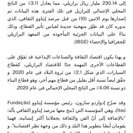
إلى 230.14 مليار ريال برازيلي، مما يعادل 3.11٪ من الناتج
المحلي الإجمالي للبرازيل في تلك الفترة. هذه البيانات تم
إصدارها يوم الاثنين (10) من قبل مرصد إيتاوو الثقافي، الذي
بدوره كان قد طوّر منهجية جديدة لقياس تأثير القطاع، وذلك
بناءً على البيانات الجزئية المأخوذة من المعهد البرازيلي
للجغرافيا والإحصاء (IBGE).
و بهذا يكون اقتصاد الثقافة والصناعات الإبداعية قد تفوّق على
القطاعات الأخرى المهمة جدًا للاقتصاد البرازيلي، كقطاع
السيارات، الذي شكل 2.1٪ من ثروة البلاد في عام 2020. و
حقّق ايضاً نسبة أقل بقليل من قطاع مهم آخر، وهو قطاع البناء
ذو نسبة 4.06٪ من الناتج المحلي الإجمالي في عام 2020.
وقد صرّح إدواردو سارون، رئيس مؤسسة إيتاوو (Fundação
Itaú)، وهي المؤسسة التي دُمج معها مرصد إيتاوو الثقافي بأنّه:
“بالإضافة إلى أنّ الفن والثقافة يجعلاننا أكثر إنسانية، فهما
يقومان أيضًا بتطوير هذا البلد و ذلك من وجهة نظر اقتصادية”. و