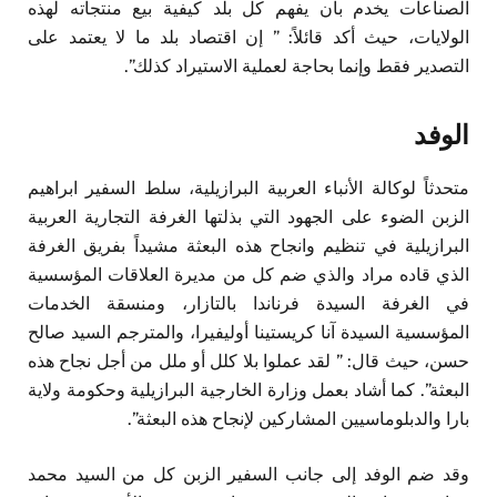
الصناعات يخدم بأن يفهم كل بلد كيفية بيع منتجاته لهذه
الولايات، حيث أكد قائلاً: ” إن اقتصاد بلد ما لا يعتمد على
التصدير فقط وإنما بحاجة لعملية الاستيراد كذلك”.
الوفد
متحدثاً لوكالة الأنباء العربية البرازيلية، سلط السفير ابراهيم
الزبن الضوء على الجهود التي بذلتها الغرفة التجارية العربية
البرازيلية في تنظيم وانجاح هذه البعثة مشيداً بفريق الغرفة
الذي قاده مراد والذي ضم كل من مديرة العلاقات المؤسسية
في الغرفة السيدة فرناندا بالتازار، ومنسقة الخدمات
المؤسسية السيدة آنا كريستينا أوليفيرا، والمترجم السيد صالح
حسن، حيث قال: ” لقد عملوا بلا كلل أو ملل من أجل نجاح هذه
البعثة”. كما أشاد بعمل وزارة الخارجية البرازيلية وحكومة ولاية
بارا والدبلوماسيين المشاركين لإنجاح هذه البعثة”.
وقد ضم الوفد إلى جانب السفير الزبن كل من السيد محمد