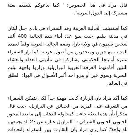
قال مراد في هذا الخصوص: ” كما ندعوكم لتنظيم بعثة
مشتركة إلى الدول العربية”.
كما استقبلت الجالية العربية وفد السفراء في نادي جبل لبنان
في مدينة بيليم. حيث يبلغ عدد أبناء هذه الجالية 400 ألف
شخص يقيمون في ولاية بارا
،
وتضم الجالية العربية وفقاً لعمدة
المدينة مهاجرين ومنحدرين من أصول عربية. كما زار السفراء
منتزه أوتينجا الحكومي وشاركوا في مأدبتي الغداء والعشاء
اللتين أقامتهما الغرفة العربية البرازيلية وزاروا واجهة بيليم
البحرية وسوق فير أو بيزو أحد أكبر الأسواق في الهواء الطلق
في العالم.
كما أكد مراد بان الزيارة كانت مهمة جداً لكي يتمكن السفراء
من التعرف على المزيد من الحقائق عن البرازيل، حيث قال
مذكراً بأن هذه البعثة جاءت كمحاولة للذهاب إلى ما بعد المحور
الجنوبي الجنوبي الشرقي : ” البرازيل عبارة عن 27 بلد يجمعهم
بلد واحد”. كما يرى مراد بان التقارب بين السفراء واتحادات