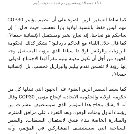
لقاء جمع الدبوماسيين مع عمدة مدينة بيليم
كما سلط السفير الزبن الضوء على أن تنظيم مؤتمر COP30
مهم ليس فقط بالنسبة لولاية بارا فحسب حيث قال: ” إن
نجاحكم هو نجاحنا، إنه نجاح لخير ومستقبل الإنسانية جمعاء”.
كما قال خلال اللقاء مع الحاكم بارباليو: ” نشكر كذلك الحكومة
البرازيلية والرئيس لولا دا سيلفا الذي برؤية للمستقبل وجه
الجهود من أجل أن تكون مدينة بيليم مقراً لهذا الاجتماع الدولي.
إنها رؤية لا تتضمن تقدم بيليم والبرازيل فحسب، بل الإنسانية
جمعاء”.
كما سلط السفير الزبن الضوء على الجهود التي تبذلها كل من
حكومة الولاية والحكومة الاتحادية لإنجاح مؤتمر COP30 وقال
أنه لا يشك بنجاح هذا المؤتمر الذي سيستضيف عشرات من
رؤساء الدول ومئات الوفود. وبعد التعرف على مرافق المنتزه،
والمبادرة الخاصة ببناء فندق لاستقبال السلطات، والسفن
السياحية التي ستستضيف المشاركين في المؤتمر، وأنه