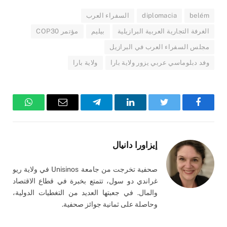
belém
diplomacia
السفراء العرب
الغرفة التجارية العربية البرازيلية
بيليم
مؤتمر COP30
مجلس السفراء العرب في البرازيل
وفد دبلوماسي عربي يزور ولاية بارا
ولاية بارا
فيسبوك
تويتر
لينكدإن
تيلقرام
البريد
واتساب
الإلكتروني
إيزاورا دانيال
صحفية تخرجت من جامعة Unisinos في ولاية ريو
غراندي دو سول، تتمتع بخبرة في قطاع الاقتصاد
والمال. في جعبتها العديد من التغطيات الدولية،
وحاصلة على ثمانية جوائز صحفية.