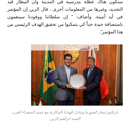
ستكون هناك عطلة مدرسية في المدينة وأن المطار قيد
التجديد، وغيرها من المعلومات أخرى ، قال الزبن إن المؤتمر
في أيد أمينة. وأضاف: ” إن سلطاتنا ووفودنا سينعمون
باستضافة جيدة جداً كي يتمكنوا من تحقيق الهدف الرئيسي من
هذا المؤتمر”.
من النشر
بارباليو (يسار الصورة) وتبادل للهدايا التذكارية مع عميد السفراء العرب
السيد ابراهيم الزبن