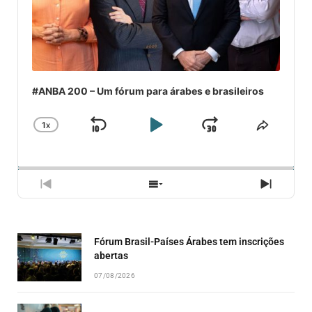
#ANBA 200 – Um fórum para árabes e brasileiros
1
X
SKIP
PLAY
JUMP
CHANGE
COMPA
PLAYBACK
ESSE
BACKWARD
PAUSE
FORWARD
RATE
EPISÓ
PREVIOUS
SHOW
NEXT
EPISODE
EPISODES
EPISO
LIST
Fórum Brasil-Países Árabes tem inscrições
abertas
07/08/2026