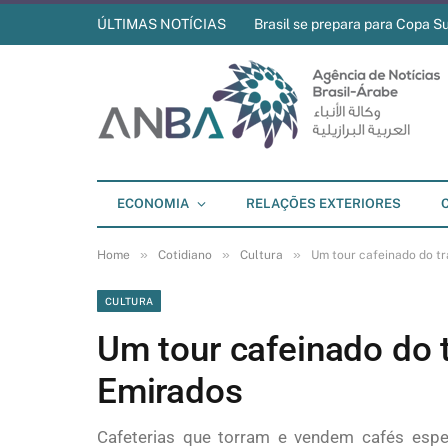
ÚLTIMAS NOTÍCIAS
Brasil se prepara para Copa S
ECONOMIA
RELAÇÕES EXTERIORES
»
»
»
Home
Cotidiano
Cultura
Um tour cafeinado do t
CULTURA
Um tour cafeinado do 
Emirados
Cafeterias que torram e vendem cafés espec