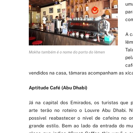
uma
par
com
A c
Iêm
Tal
Mokha também é o nome do porto do Iêmen
pel
caf
vendidos na casa, tâmaras acompanham as xícar
Aptitude Café (Abu Dhabi)
Já na capital dos Emirados, os turistas que 
arte terão no roteiro o Louvre Abu Dhabi. N
possível reabastecer o nível de cafeína no 
grande estilo. Bem ao lado da entrada do m