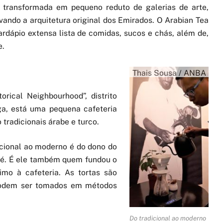
 transformada em pequeno reduto de galerias de arte,
rvando a arquitetura original dos Emirados. O Arabian Tea
rdápio extensa lista de comidas, sucos e chás, além de,
e.
Thais Sousa / ANBA
orical Neighbourhood”, distrito
ga, está uma pequena cafeteria
tradicionais árabe e turco.
dicional ao moderno é do dono do
fé. É ele também quem fundou o
mo à cafeteria. As tortas são
 podem ser tomados em métodos
Do tradicional ao moderno