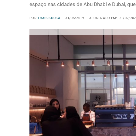
espaço nas cidades de Abu Dhabi e Dubai, qu
POR
THAIS SOUSA
31/05/2019
ATUALIZADO EM:
21/02/202