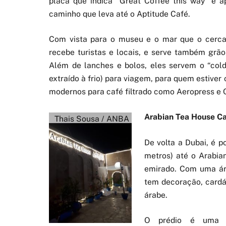
placa que indica “Great Coffee this way” e a
caminho que leva até o Aptitude Café.
Com vista para o museu e o mar que o cerca,
recebe turistas e locais, e serve também grãos
Além de lanches e bolos, eles servem o “cold
extraído à frio) para viagem, para quem estive
modernos para café filtrado como Aeropress e
Arabian Tea House C
Thais Sousa / ANBA
De volta a Dubai, é 
metros) até o Arabia
emirado. Com uma ár
tem decoração, cardáp
árabe.
O prédio é uma co