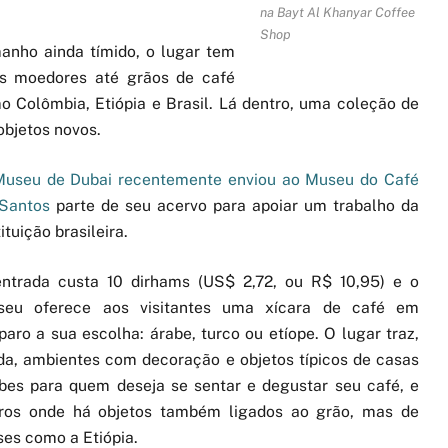
na Bayt Al Khanyar Coffee
Shop
nho ainda tímido, o lugar tem
os moedores até grãos de café
o Colômbia, Etiópia e Brasil. Lá dentro, uma coleção de
 objetos novos.
Museu de Dubai recentemente enviou ao Museu do Café
Santos
parte de seu acervo para apoiar um trabalho da
tituição brasileira.
ntrada custa 10 dirhams (US$ 2,72, ou R$ 10,95) e o
seu oferece aos visitantes uma xícara de café em
paro a sua escolha: árabe, turco ou etíope. O lugar traz,
da, ambientes com decoração e objetos típicos de casas
bes para quem deseja se sentar e degustar seu café, e
ros onde há objetos também ligados ao grão, mas de
ses como a Etiópia.