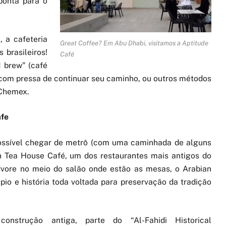
ponta para o
 a cafeteria
Great Coffee? Em Abu Dhabi, visitamos a Aptitude
 brasileiros!
Café
 brew” (café
r com pressa de continuar seu caminho, ou outros métodos
 Chemex.
afe
possível chegar de metrô (com uma caminhada de alguns
n Tea House Café, um dos restaurantes mais antigos do
vore no meio do salão onde estão as mesas, o Arabian
io e história toda voltada para preservação da tradição
nstrução antiga, parte do “Al-Fahidi Historical