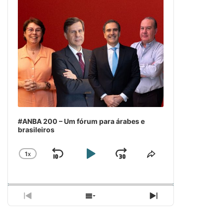
#ANBA 200 – Um fórum para árabes e
brasileiros
1
X
SKIP
PLAY
JUMP
CHANGE
COMPARTILH
PLAYBACK
ESSE
BACKWARD
PAUSE
FORWARD
RATE
EPISÓDIO
PREVIOUS
SHOW
NEXT
EPISODE
EPISODES
EPISODE
LIST