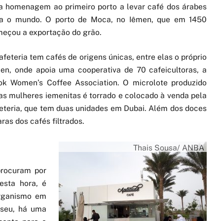
 homenagem ao primeiro porto a levar café dos árabes
a o mundo. O porto de Moca, no Iêmen, que em 1450
eçou a exportação do grão.
afeteria tem cafés de origens únicas, entre elas o próprio
en, onde apoia uma cooperativa de 70 cafeicultoras, a
ok Women’s Coffee Association. O microlote produzido
as mulheres iemenitas é torrado e colocado à venda pela
eteria, que tem duas unidades em Dubai. Além dos doces
as dos cafés filtrados.
Thais Sousa/ ANBA
procuram por
esta hora, é
organismo em
useu, há uma