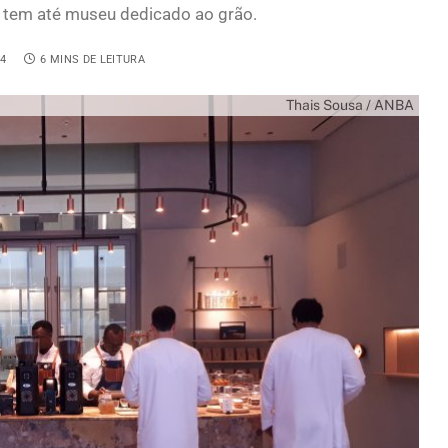
e tem até museu dedicado ao grão.
4
6 MINS DE LEITURA
Thais Sousa / ANBA