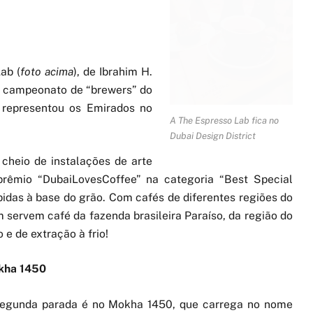
ab (
foto acima
), de Ibrahim H.
o campeonato de “brewers” do
, representou os Emirados no
A The Espresso Lab fica no
Dubai Design District
 cheio de instalações de arte
prêmio “DubaiLovesCoffee” na categoria “Best Special
idas à base do grão. Com cafés de diferentes regiões do
ervem café da fazenda brasileira Paraíso, da região do
 e de extração à frio!
kha 1450
egunda parada é no Mokha 1450, que carrega no nome