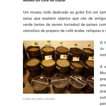
Museu do café de Dubai
Um museu todo dedicado ao grão! Em um tama
salas que expõem objetos que vão de antig
verde (antes de serem torrados) de países com
utensílios de preparo de café árabe, relíquias e
O
de 
ins
A e
Mu
pre
ain
ára
out
Cafés de todo o mundo
paí