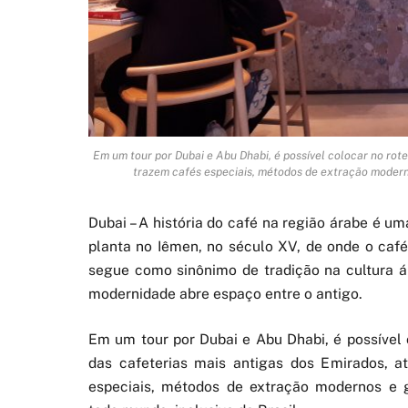
Em um tour por Dubai e Abu Dhabi, é possível colocar no rot
trazem cafés especiais, métodos de extração modernos
Dubai – A história do café na região árabe é u
planta no Iêmen, no século XV, de onde o caf
segue como sinônimo de tradição na cultura á
modernidade abre espaço entre o antigo.
Em um tour por Dubai e Abu Dhabi, é possível 
das cafeterias mais antigas dos Emirados, a
especiais, métodos de extração modernos e g