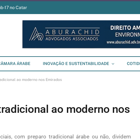
ub-17 no Catar
CÂMARA ÁRABE
INOVAÇÃO E SUSTENTABILIDADE
COTID
radicional ao moderno nos Emirados
tradicional ao moderno nos
iais, com preparo tradicional árabe ou não, dividem