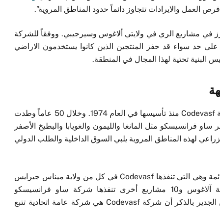
فرص العمل والايرادات تتجاوز دائماً حدود المناطق المروية”.
لى ارتفاع انتاج الأرز في مشاريع الري في ولايتي ألاغوس وسيرجيبي. ووفقاً للشركة
لى حد سواء قد حفز المنتجين الذين كانوا يستخدمون الاراضي
سيس البنية تحتية لهذا المجال في المنطقة.
هة
إن الزراعة المروية كانت في صلب اهتمام وعمل شركة Codevasf منذ تأسيسها في العام 1974. وخلال 50 عاماً وطدت
 ساو فرانسيسكو مثل المانغا والليمون والغويابا والبطيخ الأصفر
الزراعي لهذه المناطق المروية يلبي السوق الداخلية والطلب الدولي
تنفذ الشركة 39 مشروعاً عاماً للري، 29 منها منتجة قائمة وهي التي تنفذها Codevasf في كل من ولاية ميناس جيرايس
وولاية باهيا وولاية بيرنامبوكو وولاية سيرجيبي وولاية آلاغوس و10 مشاريع أخرى تنفذها شركة ساو فرانسيسكو
الكهرومائية (Chesf) بين ولايتي بيرنامبوكو وباهيا. ومن الجدير بالذكر أن شركة Codevasf هي شركة عامة اتحادية تتبع