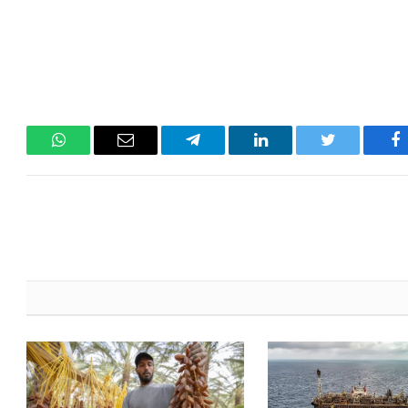
فيسبوك
تويتر
لينكدإن
تيلقرام
البريد
واتساب
الإلكتروني