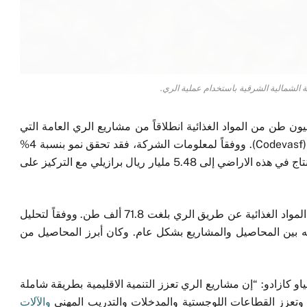
ة الشمالية الشرقية باستخدام عملية الري.
اولو – بلغ انتاج البرازيل في العام الماضي 4.11 مليون طن من المواد الغذائية انطلاقاً من مشاريع الري العامة التي
قامت بها شركة تنمية وديان ساو فرانسيسكو وبارانايبا (Codevasf). ووفقاً لمعلومات الشركة، فقد تحقق نمو بنسبة 4%
في المناطق المزروعة، وقد وصلت القيمة الإجمالية للإنتاج في هذه الاراضي إلى 5.48 مليار ريال برازيلي مع التركيز على
وقد شهد العام الماضي زيادة عن العام 2022 في انتاج المواد الغذائية عن طريق الري بلغت 71.8 ألف طن. ووفقاً لتحليل
قد تم توزيعه بين المحاصيل والمشاريع بشكل عام. وكان أبرز المحاصيل من
و كازادو: “إن مشاريع الري تعزز التنمية الاقليمية بطريقة شاملة
ك وتعزز القطاعات اللوجستية والمدخلات والتدريب المهني
والآلات