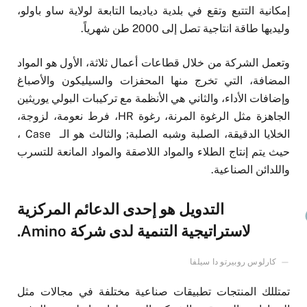
إمكانية التتبع وتقع في بلدية دياديما التابعة لولاية ساو باولو،
وليديها طاقة انتاجية تصل إلى 2000 طن شهرياً.
وتعمل الشركة من خلال قطاعات أعمال ثلاثة، الأول هو المواد
المضافة، التي تخرج منها المحفزات والسيليكون والأصباغ
وإضافات الأداء، والثاني هي الأنظمة مع تركيبات البولي يوريثين
الجاهزة مثل الرغوة المرنة، رغوة HR، فرط نعومة، لزوجة،
الخلايا الدقيقة، الصلبة وشبه الصلبة; والثالث هو الـ Case ،
حيث يتم إنتاج الطلاء والمواد اللاصقة والمواد المانعة للتسرب
واللدائن الصناعية.
التدويل هو إحدى الدعائم المركزية
لاستراتيجية التنمية لدى شركة Amino.
كارلوس روبيرتو دا سيلفا
تمتللك المنتجات تطبيقات صناعية مختلفة في مجالات مثل