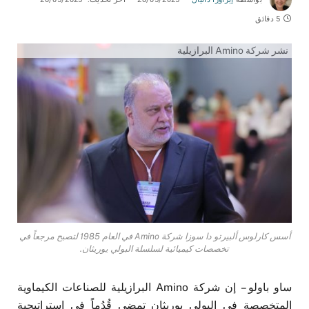
5 دقائق
نشر شركة Amino البرازيلية
أسس كارلوس ألبيرتو دا سوزا شركة Amino في العام 1985 لتصبح مرجعاً في
تخصصات كيميائية لسلسلة البولي يوريثان.
ساو باولو – إن شركة Amino البرازيلية للصناعات الكيماوية
المتخصصة في البولي يوريثان تمضي قُدُماً في استراتيجية