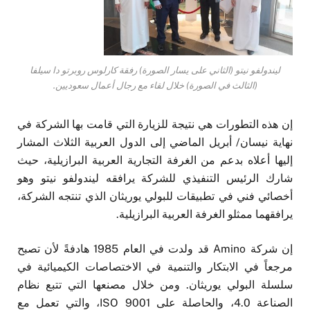
ليندولفو نيتو (الثاني على يسار الصورة) رفقة كارلوس روبرتو دا سيلفا
(الثالث في الصورة) خلال لقاء مع رجال أعمال سعوديين.
إن هذه التطورات هي نتيجة للزيارة التي قامت بها الشركة في
نهاية نيسان/ أبريل الماضي إلى الدول العربية الثلاث المشار
إليها أعلاه بدعم من الغرفة التجارية العربية البرازيلية، حيث
شارك الرئيس التنفيذي للشركة يرافقه ليندولفو نيتو وهو
أخصائي فني في تطبيقات للبولي يوريثان الذي تنتجه الشركة،
يرافقهما ممثلو الغرفة العربية البرازيلية.
إن شركة Amino قد ولدت في العام 1985 هادفةً لأن تصبح
مرجعاً في الابتكار والتنمية في الاختصاصات الكيميائية في
سلسلة البولي يوريثان. ومن خلال مصنعها التي تتبع نظام
الصناعة 4.0، والحاصلة على ISO 9001، والتي تعمل مع