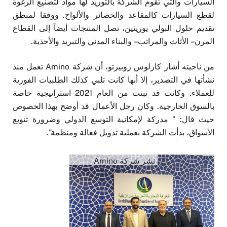
السيارات والتي تقوم الشركة بالتوريد لها مواد لتصنيع الرغوة
لقطع السيارات كالمقاعد والحصائر والألواح. ووفقا لمنطق
تقديم حلول البولي يوريثين، تصل المنتجات أيضاً إلى القطاع
المرن – الأثاث والمراتب – والبناء المدني والتبريد والأحذية.
من ناحيته أشار كارلوس روبيرتو، أن شركة Amino تعمل منذ
نشأتها في التصدير، إلا أنها كانت تلبي كذلك الطلبيات الفورية
للعملاء. وكانت قد تبنت من العام 2021 استراتيجية خاصة
بالسوق الخارجية. وكان رجل الأعمال قد أوضح بهذا الخصوص
حيث قال: ” مدركة لإمكانية التوسع الدولي وضرورة تنويع
الأسواق، بدأت الشركة بعملية تدويل فعالة ومنظمة”.
نشر شركة Amino