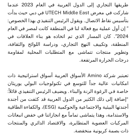
طريقها التجاري إلى الدول العربية في العام 2023 عندما
شاركت في معرض UTECH Middle East في دبي حيث بدأت
بتأسيس نقاط الاتصال. ويقول الرئيس التنفيذي بهذا الخصوص:
” إن أول عملية بيع فعالة لنا في المنطقة كانت لمصر في العام
2024″. كان المسار الذي تم اتخاذه هو بناء العلاقات في
المنطقة، وتكييف النهج التجاري، ودراسة اللوائح والثقافة،
وتطوير منتجات تتماشى مع المتطلبات المحلية لمقاومة
درجات الحرارة المرتفعة.
تعبتبر شركة Amino الأسواق العربية أسواق استراتيجية ذات
امكانيات عالية جداً للتوسع في تكنولوجيات البولي يوريثان
خاصة في الرغوة الرنة والبناء. ويضيف الرئيس التنفيذي قائلاً:
“إضافة إلى ذلك الكثير من الدول العربية قد كثفت من أجندة
أجندتها البيئية والاجتماعية والحوكمية (ESG)، والكفاءة الطاقية
والاستدامة، وهذا يتماشى تماماً مع انجازاتنا في خفض انبعاثات
المركبات العضوية المتطايرة، والاقتصاد الدائري والمنتجات
ذات بصمة كربونية منخفضة.