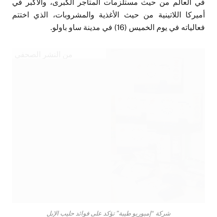
في العالم من حيث مستلزمات المتاجر الكبرى، والأكبر في
أميركا اللاتينية من حيث الأغذية والمشروبات، الذي اختتم
فعالياته في يوم الخميس (16) في مدينة ساو باولو.
من النشر الصحفي
شركة “إمبوريو طيبة” تؤكد على فوائد حليب الإبل