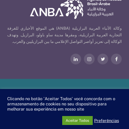
وكالة الأنباء العربية البرازيلية (ANBA) هي الموقع الأخباري للغرفة
التجارية العربية البرازيلية، ومقرها مدينة ساو باولو، البرازيل. وتهدف
الوكالة إلى تعزيز أواصر التواصل الإعلامي ما بين البرازيليين والعرب.
فيسبوك
تويتر
الانستغرام
لينكدإن
Our Policies
| © 2026 ANBA - Brazil-Arab News Agency | By
Clicando no botão 'Aceitar Todos' você concorda com o
.
EscaEsco
armazenamento de cookies no seu dispositivo para
melhorar sua experiência em nosso site
PT
EN
العربية
Preferências
Aceitar Todos