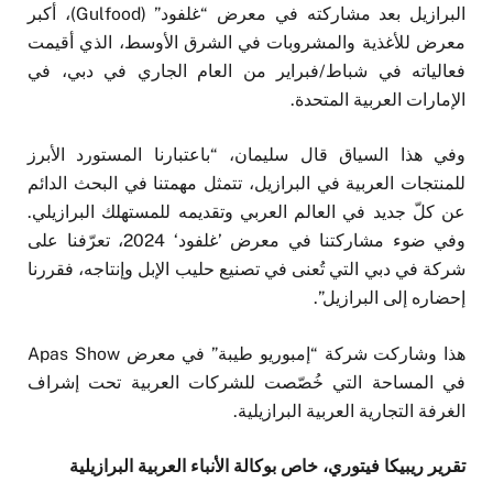
البرازيل بعد مشاركته في معرض “غلفود” (Gulfood)، أكبر
معرض للأغذية والمشروبات في الشرق الأوسط، الذي أقيمت
فعالياته في شباط/فبراير من العام الجاري في دبي، في
الإمارات العربية المتحدة.
وفي هذا السياق قال سليمان، “باعتبارنا المستورد الأبرز
للمنتجات العربية في البرازيل، تتمثل مهمتنا في البحث الدائم
عن كلّ جديد في العالم العربي وتقديمه للمستهلك البرازيلي.
وفي ضوء مشاركتنا في معرض ’غلفود‘ 2024، تعرّفنا على
شركة في دبي التي تُعنى في تصنيع حليب الإبل وإنتاجه، فقررنا
إحضاره إلى البرازيل”.
هذا وشاركت شركة “إمبوريو طيبة” في معرض Apas Show
في المساحة التي خُصّصت للشركات العربية تحت إشراف
الغرفة التجارية العربية البرازيلية.
تقرير ريبيكا فيتوري، خاص بوكالة الأنباء العربية البرازيلية