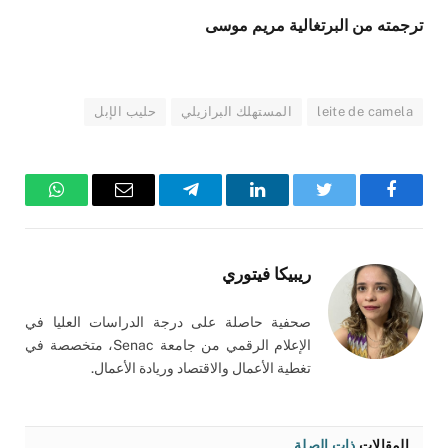
ترجمته من البرتغالية مريم موسى
leite de camela
المستهلك البرازيلي
حليب الإبل
فيسبوك
تويتر
لينكدإن
تيلقرام
البريد
واتساب
الإلكتروني
ريبيكا فيتوري
صحفية حاصلة على درجة الدراسات العليا في
الإعلام الرقمي من جامعة Senac، متخصصة في
تغطية الأعمال والاقتصاد وريادة الأعمال.
المقالات
ذات الصلة