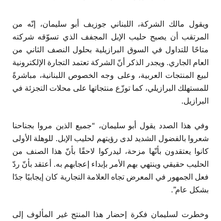
ويقول مالك الشركة، اللبناني جوزيف أبو سليمان، إنّه من
المرتقب أن يصبح حليب الإبل المجفف الذي تسوّقه شركته
متاحًا للتداول في السوق البرازيلية بحلول النصف الثاني من
العام الجاري. ويجدر الذكر أنّ الشركة تعتمد التجارة الإلكترونية
لبيع المنتجات العربية، وعلى وجه الخصوص اللبنانية، مباشرةً
للمستهلك البرازيلي، كما توزّع منتجاتها على محلات التجزئة في
البرازيل.
وفي هذا الصدد يقول أبو سليمان، “جميع الذين مروا بجناحنا
شعروا بالفضول الشديد لدى رؤيتهم لحليب الإبل. للوهلة الأولى
كانوا يعتقدون بأنّها مزحة، ليدركوا لاحقًا بأنّ هذا الصنف من
الحليب حقيقي وينتهي بهم الأمر بإبداء إعجابهم به. أعتقد بأنّ ردّ
فعل الجمهور في المعرض تجاه العلامة التجارية كان إيجابيًا جدًا
بشكل عام”.
وخطرت لسليمان فكرة إحضار هذا المنتج غير المألوف إلى