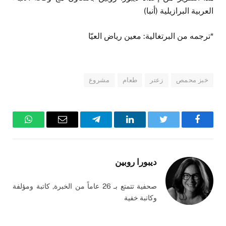
العربية البرازيلية (أنبا)
*ترجمه من البرتغالية: معين رياض العيّا
خبز محمص
زعتر
طعام
مشروع
فيسبوك
تويتر
لينكدإن
تيلقرام
البريد
واتساب
الإلكتروني
ديبورا روبين
صحفية تتمتع بـ 26 عاماً من الخبرة, كاتبة ومؤلفة
وكاتبة خفية