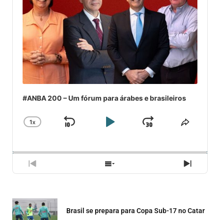
#ANBA 200 – Um fórum para árabes e brasileiros
1
X
SKIP
PLAY
JUMP
CHANGE
COMPA
PLAYBACK
ESSE
BACKWARD
PAUSE
FORWARD
RATE
EPISÓ
PREVIOUS
SHOW
NEXT
EPISODE
EPISODES
EPISO
LIST
Brasil se prepara para Copa Sub-17 no Catar