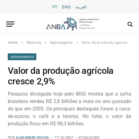
PT
ENG
العربية
»
»
»
Home
Notícias
Agronegócio
Valor da produção agrícola cresce 2,9%
AGRONEGÓCIO
Valor da produção agrícola
cresce 2,9%
Pesquisa divulgada hoje pelo IBGE mostra que a safra
brasileira rendeu R$ 2,8 bilhões a mais no ano passado
do que em 2005. Os principais destaques foram a cana-
de-açúcar, o café e a laranja. No total, o valor da
produção ficou em R$ 98,3 bilhões.
POR
ALEXANDRE ROCHA
17/10/2007
ATUALIZADO